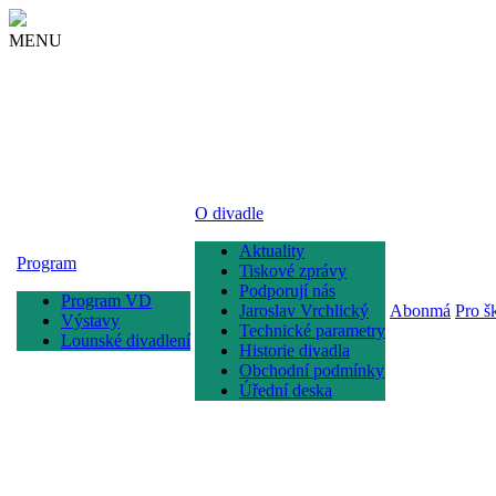
MENU
O divadle
Aktuality
Program
Tiskové zprávy
Podporují nás
Program VD
Jaroslav Vrchlický
Abonmá
Pro š
Výstavy
Technické parametry
Lounské divadlení
Historie divadla
Obchodní podmínky
Úřední deska