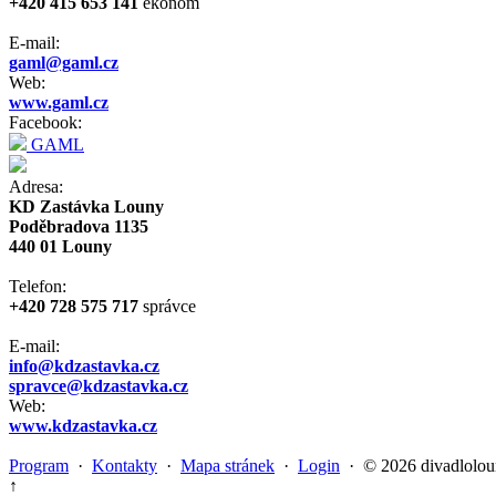
+420 415 653 141
ekonom
E-mail:
gaml@gaml.cz
Web:
www.gaml.cz
Facebook:
GAML
Adresa:
KD Zastávka Louny
Poděbradova 1135
440 01 Louny
Telefon:
+420 728 575 717
správce
E-mail:
info@kdzastavka.cz
spravce@kdzastavka.cz
Web:
www.kdzastavka.cz
Program
·
Kontakty
·
Mapa stránek
·
Login
· © 2026 divadlolou
↑