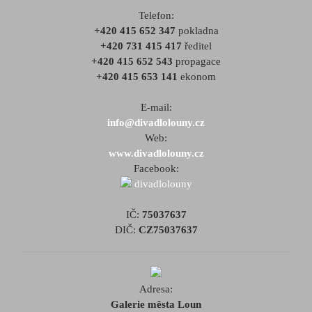
Telefon:
+420 415 652 347
pokladna
+420 731 415 417
ředitel
+420 415 652 543
propagace
+420 415 653 141
ekonom
E-mail:
info@divadlolouny.cz
Web:
www.divadlolouny.cz
Facebook:
divadlolouny
IČ:
75037637
DIČ:
CZ75037637
Adresa:
Galerie města Loun