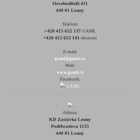
Osvoboditelů 411
440 01 Louny
Telefon:
+420 415 652 137
GAML
+420 415 653 141
ekonom
E-mail:
gaml@gaml.cz
Web:
www.gaml.cz
Facebook:
GAML
Adresa:
KD Zastávka Louny
Poděbradova 1135
440 01 Louny