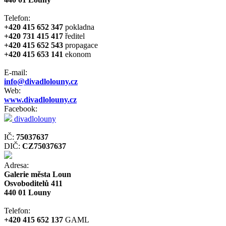
Telefon:
+420 415 652 347
pokladna
+420 731 415 417
ředitel
+420 415 652 543
propagace
+420 415 653 141
ekonom
E-mail:
info@divadlolouny.cz
Web:
www.divadlolouny.cz
Facebook:
divadlolouny
IČ:
75037637
DIČ:
CZ75037637
Adresa:
Galerie města Loun
Osvoboditelů 411
440 01 Louny
Telefon:
+420 415 652 137
GAML