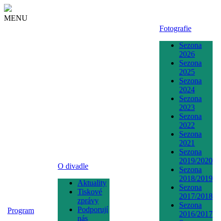
MENU
Fotografie
Sezona
2026
Sezona
2025
Sezona
2024
Sezona
2023
Sezona
2022
Sezona
2021
Sezona
2019/2020
O divadle
Sezona
2018/2019
Aktuality
Sezona
Tiskové
2017/2018
zprávy
Sezona
Podporují
Program
2016/2017
nás