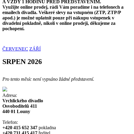
A VŽDY 1 HODINU PŘED PŘEDSTAVENÍM.
Využijte online prodej, rádi Vám poradíme i na telefonech a
emailech divadla. Veškeré slevy na vstupném (ZTP, ZTP/P
apod.) je možné uplatnit pouze při nákupu vstupenek v
divadelní pokladně, nikoli v online prodeji, děkujeme za
pochopení.
ČERVENEC
ZÁŘÍ
SRPEN 2026
Pro tento měsíc není vypsáno žádné představení.
Adresa:
Vrchlického divadlo
Osvoboditelů 411
440 01 Louny
Telefon:
+420 415 652 347
pokladna
+420 731 415 417
ředitel