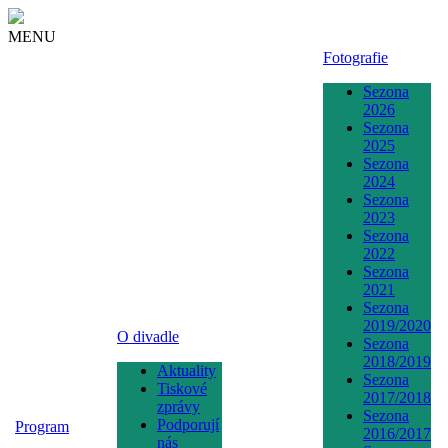
MENU
Fotografie
Sezona
2026
Sezona
2025
Sezona
2024
Sezona
2023
Sezona
2022
Sezona
2021
Sezona
2019/2020
O divadle
Sezona
2018/2019
Aktuality
Sezona
Tiskové
2017/2018
zprávy
Sezona
Podporují
Program
2016/2017
nás