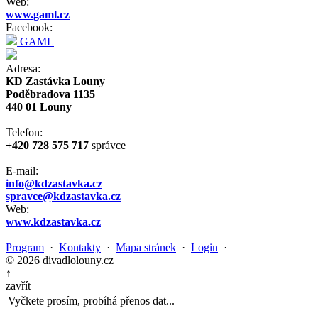
Web:
www.gaml.cz
Facebook:
GAML
Adresa:
KD Zastávka Louny
Poděbradova 1135
440 01 Louny
Telefon:
+420 728 575 717
správce
E-mail:
info@kdzastavka.cz
spravce@kdzastavka.cz
Web:
www.kdzastavka.cz
Program
·
Kontakty
·
Mapa stránek
·
Login
·
© 2026 divadlolouny.cz
↑
zavřít
Vyčkete prosím, probíhá přenos dat...