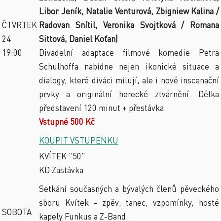
Libor Jeník, Natalie Venturová, Zbigniew Kalina /
ČTVRTEK
Radovan Snítil, Veronika Svojtková / Romana
24
Sittová, Daniel Koťan)
19:00
Divadelní adaptace filmové komedie Petra
Schulhoffa nabídne nejen ikonické situace a
dialogy, které diváci milují, ale i nové inscenační
prvky a originální herecké ztvárnění. Délka
představení 120 minut + přestávka.
Vstupné 500 Kč
KOUPIT VSTUPENKU
KVÍTEK "50"
KD Zastávka
Setkání současných a bývalých členů pěveckého
sboru Kvítek - zpěv, tanec, vzpomínky, hosté
SOBOTA
kapely Funkus a Z-Band.