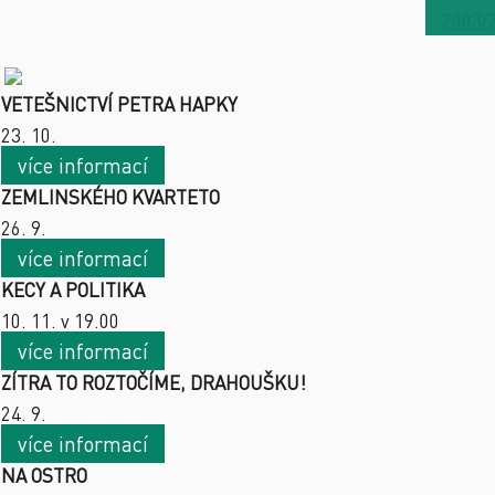
2003/
VETEŠNICTVÍ PETRA HAPKY
23. 10.
více informací
ZEMLINSKÉHO KVARTETO
26. 9.
více informací
KECY A POLITIKA
10. 11. v 19.00
více informací
ZÍTRA TO ROZTOČÍME, DRAHOUŠKU!
24. 9.
více informací
NA OSTRO