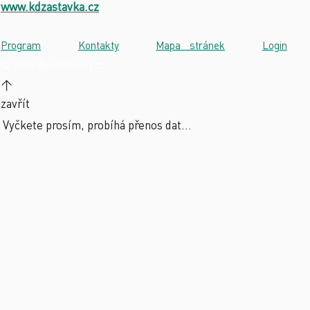
www.kdzastavka.cz
Program
·
Kontakty
·
Mapa stránek
·
Login
·
© 2026 divadlolouny.cz
↑
zavřít
Vyčkete prosím, probíhá přenos dat...