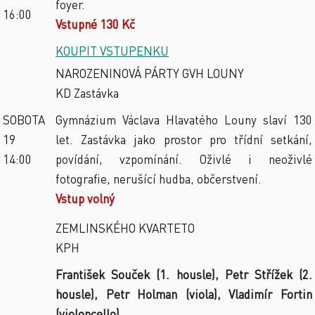
foyer.
16:00
Vstupné 130 Kč
KOUPIT VSTUPENKU
NAROZENINOVÁ PÁRTY GVH LOUNY
KD Zastávka
SOBOTA
Gymnázium Václava Hlavatého Louny slaví 130
19
let. Zastávka jako prostor pro třídní setkání,
14:00
povídání, vzpomínání. Oživlé i neoživlé
fotografie, nerušící hudba, občerstvení.
Vstup volný
ZEMLINSKÉHO KVARTETO
KPH
František Souček (1. housle), Petr Střížek (2.
housle), Petr Holman (viola), Vladimír Fortin
(violoncello)