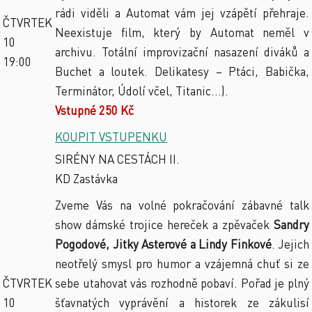
rádi viděli a Automat vám jej vzápětí přehraje.
ČTVRTEK
Neexistuje film, který by Automat neměl v
10
archivu. Totální improvizační nasazení diváků a
19:00
Buchet a loutek. Delikatesy – Ptáci, Babička,
Terminátor, Údolí včel, Titanic...).
Vstupné 250 Kč
KOUPIT VSTUPENKU
SIRÉNY NA CESTÁCH II.
KD Zastávka
Zveme Vás na volné pokračování zábavné talk
show dámské trojice hereček a zpěvaček
Sandry
Pogodové, Jitky Asterové a Lindy Finkové
. Jejich
neotřelý smysl pro humor a vzájemná chuť si ze
ČTVRTEK
sebe utahovat vás rozhodně pobaví. Pořad je plný
10
šťavnatých vyprávění a historek ze zákulisí