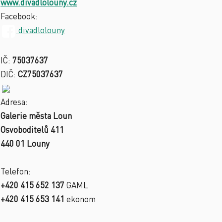
www.divadlolouny.cz
Facebook:
divadlolouny
IČ:
75037637
DIČ:
CZ75037637
Adresa:
Galerie města Loun
Osvoboditelů 411
440 01 Louny
Telefon:
+420 415 652 137
GAML
+420 415 653 141
ekonom