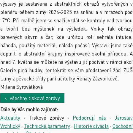
výstavy je sestavena z abstraktních obrazů vytvořených v
plenéru během zimy 2024-2025 na sněhu a v mrazech pod
-7°C. Při malbě jsem se snažil vzdát se kontroly nad tvorbou
a tvořit bez myšlenek na výsledek. Vnikly tak obrazy
barevných skvrn a čar, kde určitou roli sehrála intuice,
náhoda, použitý materiál, nálada počasí. Výstavu jsme také
doplnili o abstraktní krajiny inspirované okolní přírodou. A
hned 7. května se můžete na výstavu jít podívat v rámci akcí
Galerie plná hudby, tentokrát se vám představení žáci ZUŠ
Luny z pěvecké třídy paní učitelky Renaty Zázvorkové.
Milena Syrovátková
< všechny tiskové zprávy
Dále by Vás mohlo zajímat:
Aktuality
·
Tiskové zprávy
·
Podporují nás
·
Jaroslav
Vrchlický
·
Technické parametry
·
Historie divadla
·
Obchodní