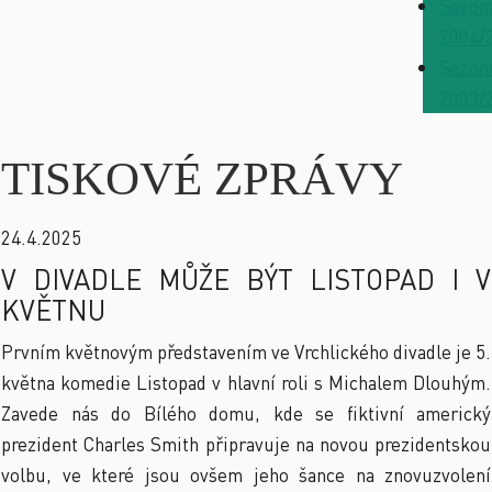
Sezon
2004/
Sezon
2003/
TISKOVÉ ZPRÁVY
24.4.2025
V DIVADLE MŮŽE BÝT LISTOPAD I V
KVĚTNU
Prvním květnovým představením ve Vrchlického divadle je 5.
května komedie Listopad v hlavní roli s Michalem Dlouhým.
Zavede nás do Bílého domu, kde se fiktivní americký
prezident Charles Smith připravuje na novou prezidentskou
volbu, ve které jsou ovšem jeho šance na znovuzvolení