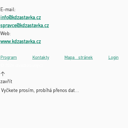
E-mail:
info@kdzastavka.cz
spravce@kdzastavka.cz
Web:
www.kdzastavka.cz
Program
·
Kontakty
·
Mapa stránek
·
Login
·
© 2026 divadlolouny.cz
↑
zavřít
Vyčkete prosím, probíhá přenos dat...