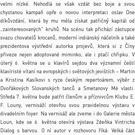
velmi nízké. Nehodlá se však vzdát bez boje a svou
chystanou kampaň opře o novou interpretaci oslav Dne
díkůvzdání, která by mu měla získat patřičný́ kapitál od
„zainteresovaných" kruhů. Na scénu tak přichází zástupce
svazu chovatelů krocanů, moderní indiánský náčelník a také
prezidentova výstřední autorka projevů, která si z Číny
přiveze nejen adoptované miminko, ale i ptačí chřipku. V
úterý 6. května se u klavírů sejdou dva významní čeští
klavíristé vítaní na evropských i světových jevištích – Martin
a Kristina Kasíkovi s ryze českým repertoárem, výběr z
Dvořákových Slovanských tanců a Smetanovy Mé vlasti.
Středa 7. května bude patřit členům a příznivcům Klubu E.
F. Louny, vernisáží otevřou svou pravidelnou výstavu v
divadelním foyer. Na vernisáž ale zveme i do Galerie města
Loun, kde se 6. května otevírá výstava Zdeňka Vintricha
Dialog s barvou. O ní autor v rozhovoru říká: Velká část