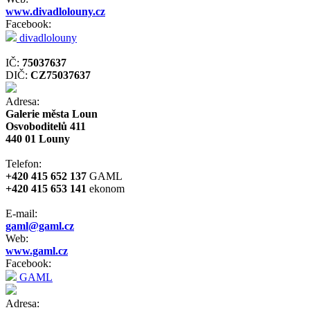
www.divadlolouny.cz
Facebook:
divadlolouny
IČ:
75037637
DIČ:
CZ75037637
Adresa:
Galerie města Loun
Osvoboditelů 411
440 01 Louny
Telefon:
+420 415 652 137
GAML
+420 415 653 141
ekonom
E-mail:
gaml@gaml.cz
Web:
www.gaml.cz
Facebook:
GAML
Adresa: