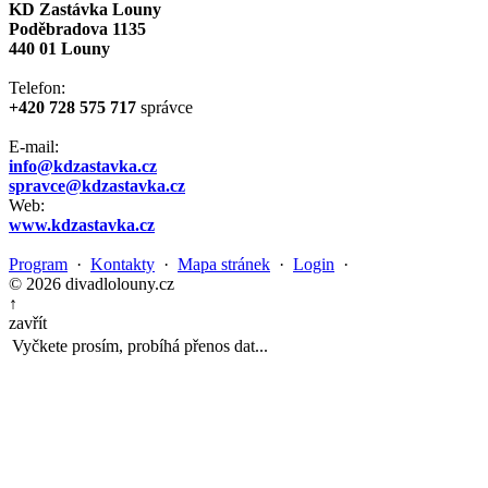
KD Zastávka Louny
Poděbradova 1135
440 01 Louny
Telefon:
+420 728 575 717
správce
E-mail:
info@kdzastavka.cz
spravce@kdzastavka.cz
Web:
www.kdzastavka.cz
Program
·
Kontakty
·
Mapa stránek
·
Login
·
© 2026 divadlolouny.cz
↑
zavřít
Vyčkete prosím, probíhá přenos dat...