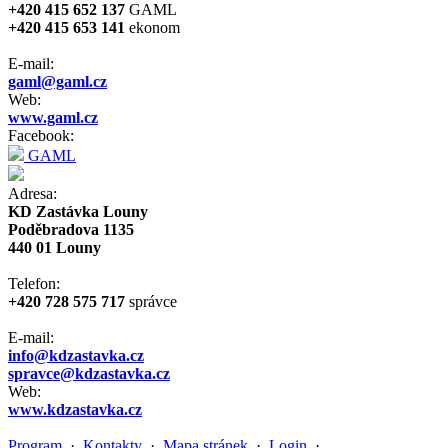
+420 415 652 137
GAML
+420 415 653 141
ekonom
E-mail:
gaml@gaml.cz
Web:
www.gaml.cz
Facebook:
GAML
Adresa:
KD Zastávka Louny
Poděbradova 1135
440 01 Louny
Telefon:
+420 728 575 717
správce
E-mail:
info@kdzastavka.cz
spravce@kdzastavka.cz
Web:
www.kdzastavka.cz
Program
·
Kontakty
·
Mapa stránek
·
Login
·