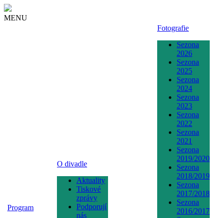
MENU
Fotografie
Sezona
2026
Sezona
2025
Sezona
2024
Sezona
2023
Sezona
2022
Sezona
2021
Sezona
2019/2020
O divadle
Sezona
2018/2019
Aktuality
Sezona
Tiskové
2017/2018
zprávy
Sezona
Podporují
Program
2016/2017
nás