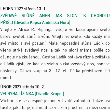
LEDEN 2027 středa 13. 1.
ZVĚDAVÉ SLŮNĚ ANEB JAK SLONI K CHOBOTU
PŘIŠLI (Divadlo Kapsa Andělská Hora)
Vítejte v Africe R. Kiplinga, vítejte ve fascinujícím světě
barev, světel, stínů a vůní. Vítejte ve světě, kde každý má
své místo a své poslání. Malé neposedné slůně Ládík do
všeho strká zvědavý nos, a tak ho sloní máma pošle do
džungle na zkušenou. Cestou Ládík potkává různá zvířátka
a Ládík zjistí, že kdo do všeho strká zvědavý nos, ponese
následky. Cílová skupina 3 –12 let. Délka představení 50
minut.
ÚNOR 2027 středa 10. 2.
VELRYBA LÍZINKA (Divadlo Krapet)
Všichni jste se alespoň jednou v životě zatoulali. Takže asi
tušíte, jaké to je, ocitnout se v cizím prostředí a mezi cizími