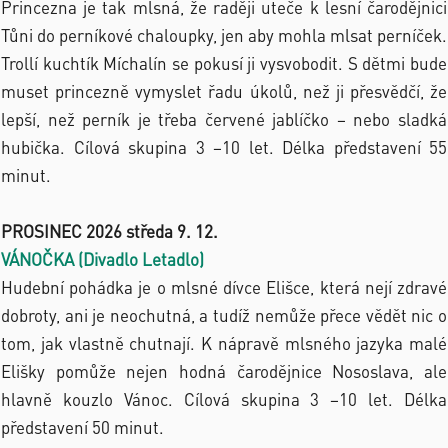
Princezna je tak mlsná, že raději uteče k lesní čarodějnici
Tůni do perníkové chaloupky, jen aby mohla mlsat perníček.
Trollí kuchtík Míchalín se pokusí ji vysvobodit. S dětmi bude
muset princezně vymyslet řadu úkolů, než ji přesvědčí, že
lepší, než perník je třeba červené jablíčko – nebo sladká
hubička. Cílová skupina 3 –10 let. Délka představení 55
minut.
PROSINEC 2026 středa 9. 12.
VÁNOČKA (Divadlo Letadlo)
Hudební pohádka je o mlsné dívce Elišce, která nejí zdravé
dobroty, ani je neochutná, a tudíž nemůže přece vědět nic o
tom, jak vlastně chutnají. K nápravě mlsného jazyka malé
Elišky pomůže nejen hodná čarodějnice Nososlava, ale
hlavně kouzlo Vánoc. Cílová skupina 3 –10 let. Délka
představení 50 minut.