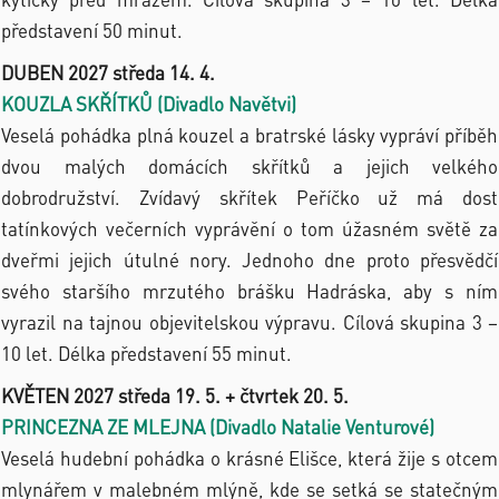
představení 50 minut.
DUBEN 2027 středa 14. 4.
KOUZLA SKŘÍTKŮ (Divadlo Navětvi)
Veselá pohádka plná kouzel a bratrské lásky vypráví příběh
dvou malých domácích skřítků a jejich velkého
dobrodružství. Zvídavý skřítek Peříčko už má dost
tatínkových večerních vyprávění o tom úžasném světě za
dveřmi jejich útulné nory. Jednoho dne proto přesvědčí
svého staršího mrzutého brášku Hadráska, aby s ním
vyrazil na tajnou objevitelskou výpravu. Cílová skupina 3 –
10 let. Délka představení 55 minut.
KVĚTEN 2027 středa 19. 5. + čtvrtek 20. 5.
PRINCEZNA ZE MLEJNA (Divadlo Natalie Venturové)
Veselá hudební pohádka o krásné Elišce, která žije s otcem
mlynářem v malebném mlýně, kde se setká se statečným