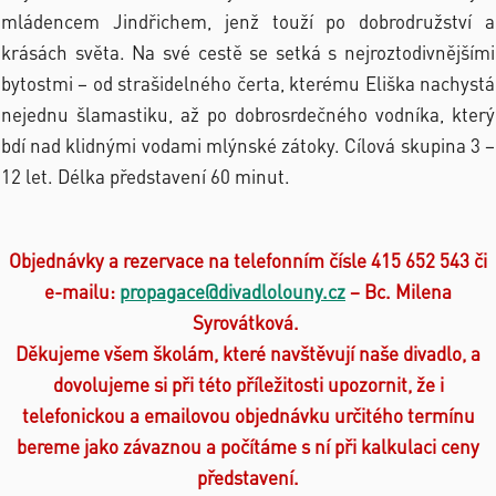
mládencem Jindřichem, jenž touží po dobrodružství a
krásách světa. Na své cestě se setká s nejroztodivnějšími
bytostmi – od strašidelného čerta, kterému Eliška nachystá
nejednu šlamastiku, až po dobrosrdečného vodníka, který
bdí nad klidnými vodami mlýnské zátoky. Cílová skupina 3 –
12 let. Délka představení 60 minut.
Objednávky a rezervace na telefonním čísle 415 652 543 či
e-mailu:
propagace@divadlolouny.cz
– Bc. Milena
Syrovátková.
Děkujeme všem školám, které navštěvují naše divadlo, a
dovolujeme si při této příležitosti upozornit, že i
telefonickou a emailovou objednávku určitého termínu
bereme jako závaznou a počítáme s ní při kalkulaci ceny
představení.