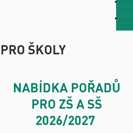
Sezo
2004
Sezo
2003
PRO ŠKOLY
NABÍDKA POŘADŮ
PRO ZŠ A SŠ
2026/2027