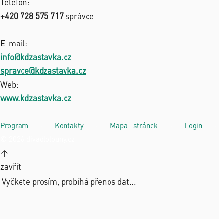
Telefon:
+420 728 575 717
správce
E-mail:
info@kdzastavka.cz
spravce@kdzastavka.cz
Web:
www.kdzastavka.cz
Program
·
Kontakty
·
Mapa stránek
·
Login
·
© 2026 divadlolouny.cz
↑
zavřít
Vyčkete prosím, probíhá přenos dat...