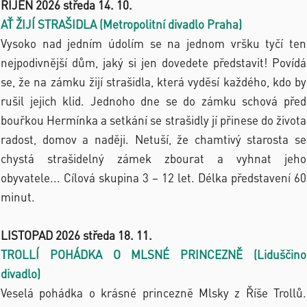
ŘÍJEN 2026 středa 14. 10.
AŤ ŽIJÍ STRAŠIDLA (Metropolitní divadlo Praha)
Vysoko nad jedním údolím se na jednom vršku tyčí ten
nejpodivnější dům, jaký si jen dovedete představit! Povídá
se, že na zámku žijí strašidla, která vyděsí každého, kdo by
rušil jejich klid. Jednoho dne se do zámku schová před
bouřkou Hermínka a setkání se strašidly jí přinese do života
radost, domov a naději. Netuší, že chamtivý starosta se
chystá strašidelný zámek zbourat a vyhnat jeho
obyvatele... Cílová skupina 3 – 12 let. Délka představení 60
minut.
LISTOPAD 2026 středa 18. 11.
TROLLÍ POHÁDKA O MLSNÉ PRINCEZNĚ (Liduščino
divadlo)
Veselá pohádka o krásné princezně Mlsky z Říše Trollů.