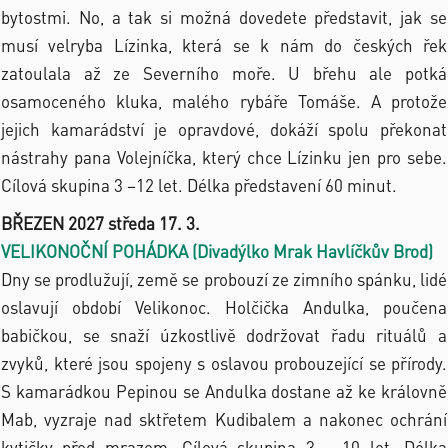
bytostmi. No, a tak si možná dovedete představit, jak se
musí velryba Lízinka, která se k nám do českých řek
zatoulala až ze Severního moře. U břehu ale potká
osamoceného kluka, malého rybáře Tomáše. A protože
jejich kamarádství je opravdové, dokáží spolu překonat
nástrahy pana Volejníčka, který chce Lízinku jen pro sebe.
Cílová skupina 3 –12 let. Délka představení 60 minut.
BŘEZEN 2027 středa 17. 3.
VELIKONOČNÍ POHÁDKA (Divadýlko Mrak Havlíčkův Brod)
Dny se prodlužují, země se probouzí ze zimního spánku, lidé
oslavují období Velikonoc. Holčička Andulka, poučena
babičkou, se snaží úzkostlivě dodržovat řadu rituálů a
zvyků, které jsou spojeny s oslavou probouzející se přírody.
S kamarádkou Pepinou se Andulka dostane až ke královně
Mab, vyzraje nad sktřetem Kudibalem a nakonec ochrání
kytičky před mrazem. Cílová skupina 3 – 10 let. Délka