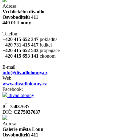
Adresa:
Vrchlického divadlo
Osvoboditelů 411
440 01 Louny
Telefon:
+420 415 652 347
pokladna
+420 731 415 417
ředitel
+420 415 652 543
propagace
+420 415 653 141
ekonom
E-mail:
info@divadlolouny.cz
Web:
www.divadlolouny.cz
Facebook:
divadlolouny
IČ:
75037637
DIČ:
CZ75037637
Adresa:
Galerie města Loun
Osvoboditelů 411