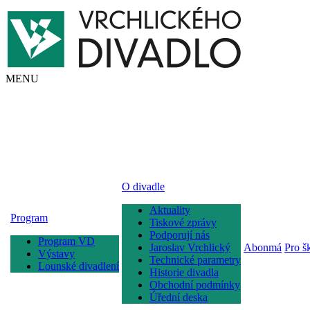
MENU
O divadle
Aktuality
Program
Tiskové zprávy
Podporují nás
Program VD
Jaroslav Vrchlický
Abonmá
Pro š
Výstavy
Technické parametry
Lounské divadlení
Historie divadla
Obchodní podmínky
Úřední deska