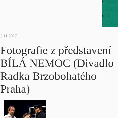
Sezo
2004/
Sezo
2003/
2.11.2017
Fotografie z představení
BÍLÁ NEMOC (Divadlo
Radka Brzobohatého
Praha)