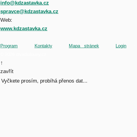
info@kdzastavka.cz
spravce@kdzastavka.cz
Web:
www.kdzastavka.cz
Program
·
Kontakty
·
Mapa stránek
·
Login
·
© 2026 divadlolouny.cz
↑
zavřít
Vyčkete prosím, probíhá přenos dat...