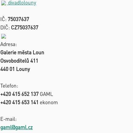
divadlolouny
IČ:
75037637
DIČ:
CZ75037637
Adresa:
Galerie města Loun
Osvoboditelů 411
440 01 Louny
Telefon:
+420 415 652 137
GAML
+420 415 653 141
ekonom
E-mail:
gaml@gaml.cz