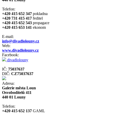
Telefon:
+420 415 652 347
pokladna
+420 731 415 417
ředitel
+420 415 652 543
propagace
+420 415 653 141
ekonom
E-mail:
info@divadlolouny.cz
Web:
www.divadlolouny.cz
Facebook:
divadlolouny
IČ:
75037637
DIČ:
CZ75037637
Adresa:
Galerie města Loun
Osvoboditelů 411
440 01 Louny
Telefon:
+420 415 652 137
GAML