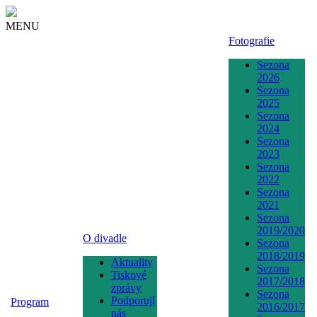
MENU
Fotografie
Sezona
2026
Sezona
2025
Sezona
2024
Sezona
2023
Sezona
2022
Sezona
2021
Sezona
2019/2020
O divadle
Sezona
2018/2019
Aktuality
Sezona
Tiskové
2017/2018
zprávy
Sezona
Podporují
Program
2016/2017
nás