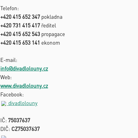
Telefon:
+420 415 652 347
pokladna
+420 731 415 417
ředitel
+420 415 652 543
propagace
+420 415 653 141
ekonom
E-mail:
info@divadlolouny.cz
Web:
www.divadlolouny.cz
Facebook:
divadlolouny
IČ:
75037637
DIČ:
CZ75037637