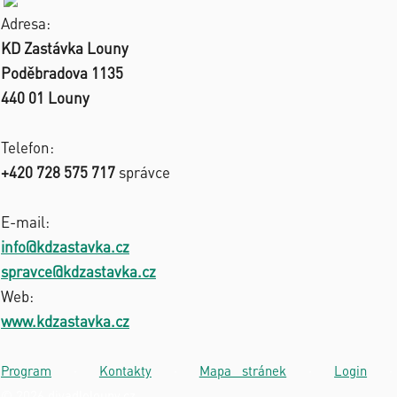
Adresa:
KD Zastávka Louny
Poděbradova 1135
440 01 Louny
Telefon:
+420 728 575 717
správce
E-mail:
info@kdzastavka.cz
spravce@kdzastavka.cz
Web:
www.kdzastavka.cz
Program
·
Kontakty
·
Mapa stránek
·
Login
·
© 2026 divadlolouny.cz