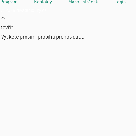
Program
·
Kontakty
·
Mapa stránek
·
Login
·
© 2026 divadlolouny.cz
↑
zavřít
Vyčkete prosím, probíhá přenos dat...