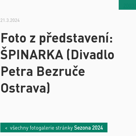
2003
21.3.2024
Foto z představení:
ŠPINARKA (Divadlo
Petra Bezruče
Ostrava)
< všechny fotogalerie stránky
Sezona 2024