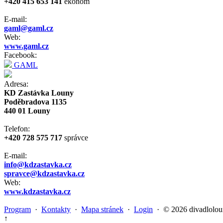
+420 415 653 141
ekonom
E-mail:
gaml@gaml.cz
Web:
www.gaml.cz
Facebook:
GAML
Adresa:
KD Zastávka Louny
Poděbradova 1135
440 01 Louny
Telefon:
+420 728 575 717
správce
E-mail:
info@kdzastavka.cz
spravce@kdzastavka.cz
Web:
www.kdzastavka.cz
Program
·
Kontakty
·
Mapa stránek
·
Login
· © 2026 divadlolou
↑