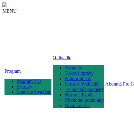
MENU
O divadle
Aktuality
Program
Tiskové zprávy
Podporují nás
Program VD
Jaroslav Vrchlický
Abonmá
Pro š
Výstavy
Technické parametry
Lounské divadlení
Historie divadla
Obchodní podmínky
Úřední deska