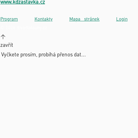
www.kdzastavka.cz
Program
·
Kontakty
·
Mapa stránek
·
Login
·
© 2026 divadlolouny.cz
↑
zavřít
Vyčkete prosím, probíhá přenos dat...