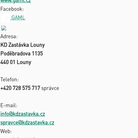
www.gaml.cz
Facebook:
GAML
Adresa:
KD Zastávka Louny
Poděbradova 1135
440 01 Louny
Telefon:
+420 728 575 717
správce
E-mail:
info@kdzastavka.cz
spravce@kdzastavka.cz
Web: