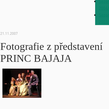
Sezo
2004
Sezo
2003
21.11.2007
Fotografie z představení
PRINC BAJAJA