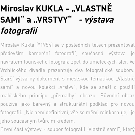
Miroslav KUKLA - „VLASTNĚ
SAMI“ a „VRSTVY“
- výstava
fotografií
Miroslav Kukla (*1954) se v posledních letech prezentoval
především komerční fotografií, současná výstava je
návratem lounského fotografa zpět do uměleckých sfér. Ve
Vrchlického divadle prezentuje dva fotografické soubory.
Starší výtvarný dokument s městskou tématikou „Vlastně
sami“ a novou kolekci „Vrstvy“, kde se snaží o použití
malířského principu „přemalby“ obrazu. Původní obraz
používá jako barevný a strukturální podklad pro novou
fotografii. „Nic není definitivní, vše se mění, reinkarnuje,“ je
jeho současným tvůrčím krédem.
První část výstavy - soubor fotografií „Vlastně sami“, který