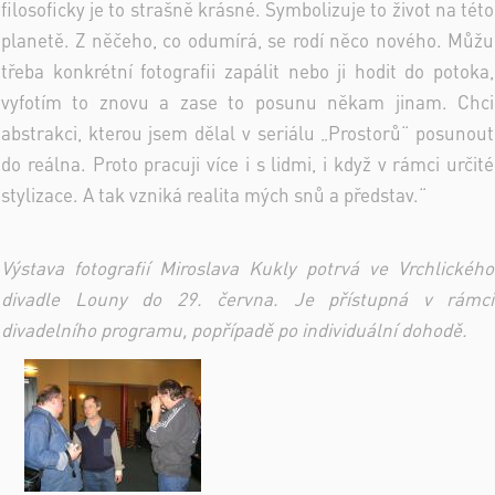
filosoficky je to strašně krásné. Symbolizuje to život na této
planetě. Z něčeho, co odumírá, se rodí něco nového. Můžu
třeba konkrétní fotografii zapálit nebo ji hodit do potoka,
vyfotím to znovu a zase to posunu někam jinam. Chci
abstrakci, kterou jsem dělal v seriálu „Prostorů“ posunout
do reálna. Proto pracuji více i s lidmi, i když v rámci určité
stylizace. A tak vzniká realita mých snů a představ.“
Výstava fotografií Miroslava Kukly potrvá ve Vrchlického
divadle Louny do 29. června. Je přístupná v rámci
divadelního programu, popřípadě po individuální dohodě.