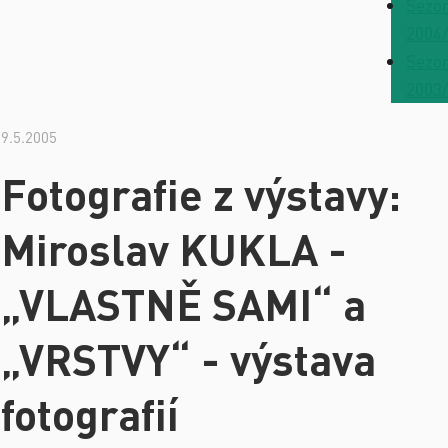
Sezo
2004
Sezo
2003
9.5.2005
Fotografie z výstavy:
Miroslav KUKLA -
„VLASTNĚ SAMI“ a
„VRSTVY“ - výstava
fotografií