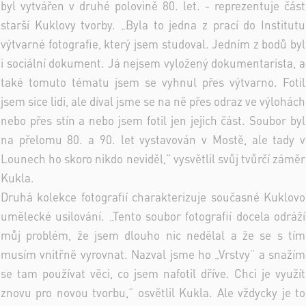
byl vytvářen v druhé polovině 80. let. - reprezentuje část
starší Kuklovy tvorby. „Byla to jedna z prací do Institutu
výtvarné fotografie, který jsem studoval. Jedním z bodů byl
i sociální dokument. Já nejsem vyložený dokumentarista, a
také tomuto tématu jsem se vyhnul přes výtvarno. Fotil
jsem sice lidi, ale díval jsme se na ně přes odraz ve výlohách
nebo přes stín a nebo jsem fotil jen jejich část. Soubor byl
na přelomu 80. a 90. let vystavován v Mostě, ale tady v
Lounech ho skoro nikdo neviděl,“ vysvětlil svůj tvůrčí záměr
Kukla.
Druhá kolekce fotografií charakterizuje současné Kuklovo
umělecké usilování. „Tento soubor fotografií docela odráží
můj problém, že jsem dlouho nic nedělal a že se s tím
musím vnitřně vyrovnat. Nazval jsme ho „Vrstvy“ a snažím
se tam používat věci, co jsem nafotil dříve. Chci je využít
znovu pro novou tvorbu,“ osvětlil Kukla. Ale vždycky je to