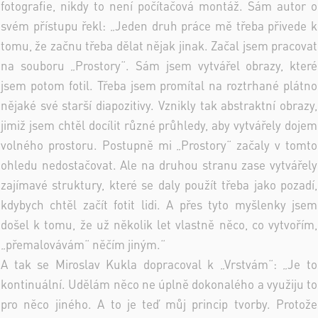
fotografie, nikdy to není počítačová montáž. Sám autor o
svém přístupu řekl: „Jeden druh práce mě třeba přivede k
tomu, že začnu třeba dělat nějak jinak. Začal jsem pracovat
na souboru „Prostory“. Sám jsem vytvářel obrazy, které
jsem potom fotil. Třeba jsem promítal na roztrhané plátno
nějaké své starší diapozitivy. Vznikly tak abstraktní obrazy,
jimiž jsem chtěl docílit různé průhledy, aby vytvářely dojem
volného prostoru. Postupně mi „Prostory“ začaly v tomto
ohledu nedostačovat. Ale na druhou stranu zase vytvářely
zajímavé struktury, které se daly použít třeba jako pozadí,
kdybych chtěl začít fotit lidi. A přes tyto myšlenky jsem
došel k tomu, že už několik let vlastně něco, co vytvořím,
„přemalovávám“ něčím jiným.“
A tak se Miroslav Kukla dopracoval k „Vrstvám“: „Je to
kontinuální. Udělám něco ne úplně dokonalého a využiju to
pro něco jiného. A to je teď můj princip tvorby. Protože