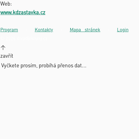
Web:
www.kdzastavka.cz
Program
·
Kontakty
·
Mapa stránek
·
Login
·
© 2026 divadlolouny.cz
↑
zavřít
Vyčkete prosím, probíhá přenos dat...