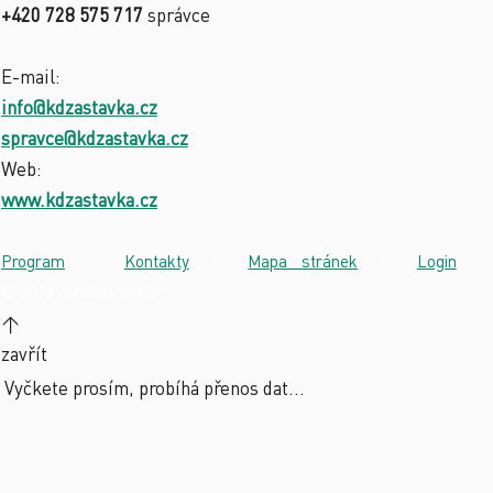
+420 728 575 717
správce
E-mail:
info@kdzastavka.cz
spravce@kdzastavka.cz
Web:
www.kdzastavka.cz
Program
·
Kontakty
·
Mapa stránek
·
Login
·
© 2026 divadlolouny.cz
↑
zavřít
Vyčkete prosím, probíhá přenos dat...