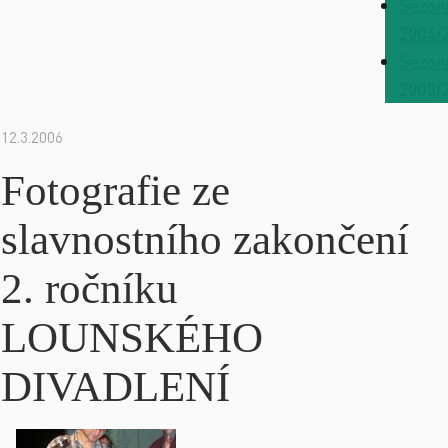
Sezon
2004/
Sezon
2003/
12.3.2006
Fotografie ze
slavnostního zakončení
2. ročníku
LOUNSKÉHO
DIVADLENÍ