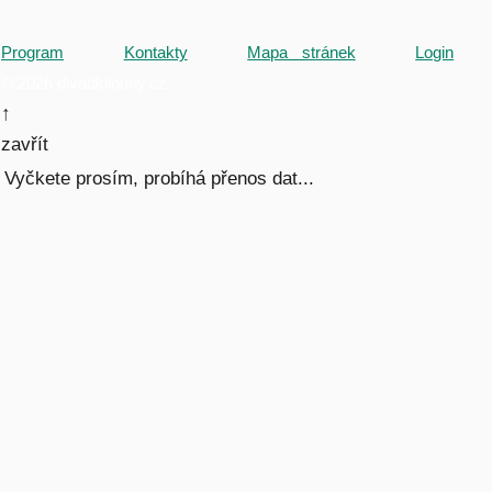
Program
·
Kontakty
·
Mapa stránek
·
Login
·
© 2026 divadlolouny.cz
↑
zavřít
Vyčkete prosím, probíhá přenos dat...