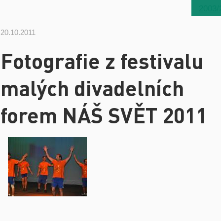
2003/
20.10.2011
Fotografie z festivalu
malých divadelních
forem NÁŠ SVĚT 2011