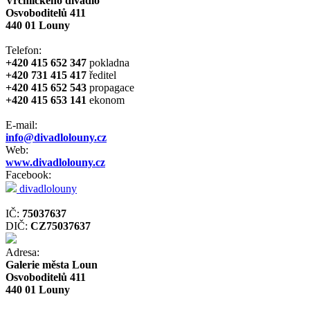
Vrchlického divadlo
Osvoboditelů 411
440 01 Louny
Telefon:
+420 415 652 347
pokladna
+420 731 415 417
ředitel
+420 415 652 543
propagace
+420 415 653 141
ekonom
E-mail:
info@divadlolouny.cz
Web:
www.divadlolouny.cz
Facebook:
divadlolouny
IČ:
75037637
DIČ:
CZ75037637
Adresa:
Galerie města Loun
Osvoboditelů 411
440 01 Louny