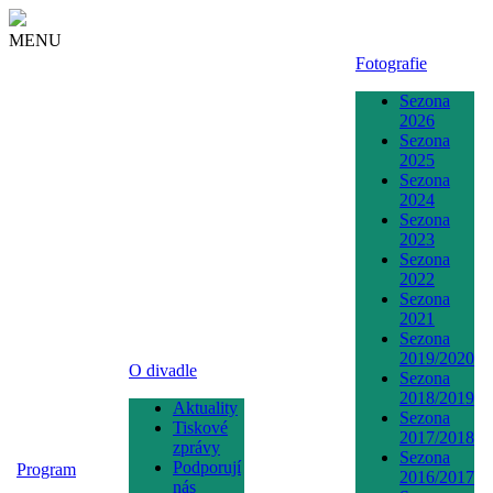
MENU
Fotografie
Sezona
2026
Sezona
2025
Sezona
2024
Sezona
2023
Sezona
2022
Sezona
2021
Sezona
2019/2020
O divadle
Sezona
2018/2019
Aktuality
Sezona
Tiskové
2017/2018
zprávy
Sezona
Podporují
Program
2016/2017
nás