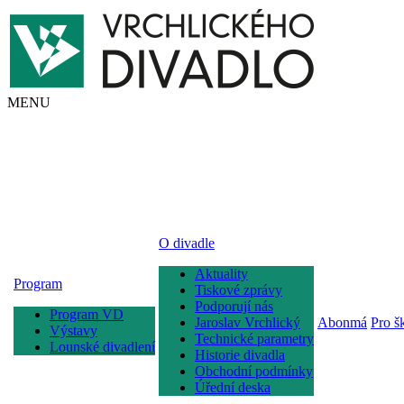
MENU
O divadle
Aktuality
Program
Tiskové zprávy
Podporují nás
Program VD
Jaroslav Vrchlický
Abonmá
Pro š
Výstavy
Technické parametry
Lounské divadlení
Historie divadla
Obchodní podmínky
Úřední deska