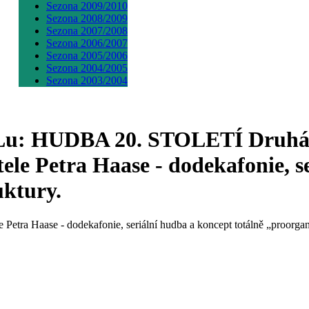
Sezona 2009/2010
Sezona 2008/2009
Sezona 2007/2008
Sezona 2006/2007
Sezona 2005/2006
Sezona 2004/2005
Sezona 2003/2004
u: HUDBA 20. STOLETÍ Druhá čá
le Petra Haase - dodekafonie, se
uktury.
 Petra Haase - dodekafonie, seriální hudba a koncept totálně „proorga