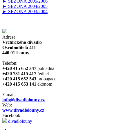
► SEZONA 2005/2006
► SEZONA 2004/2005
► SEZONA 2003/2004
Adresa:
Vrchlického divadlo
Osvoboditelů 411
440 01 Louny
Telefon:
+420 415 652 347
pokladna
+420 731 415 417
ředitel
+420 415 652 543
propagace
+420 415 653 141
ekonom
E-mail:
info@divadlolouny.cz
Web:
www.divadlolouny.cz
Facebook:
divadlolouny