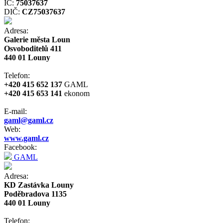
IČ:
75037637
DIČ:
CZ75037637
Adresa:
Galerie města Loun
Osvoboditelů 411
440 01 Louny
Telefon:
+420 415 652 137
GAML
+420 415 653 141
ekonom
E-mail:
gaml@gaml.cz
Web:
www.gaml.cz
Facebook:
GAML
Adresa:
KD Zastávka Louny
Poděbradova 1135
440 01 Louny
Telefon: