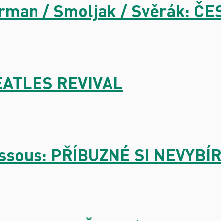
mrman / Smoljak / Svěrák: Č
BEATLES REVIVAL
. Assous: PŘÍBUZNÉ SI NEVYB