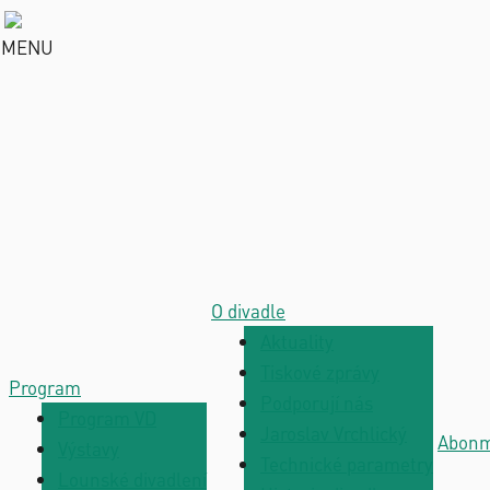
MENU
O divadle
Aktuality
Tiskové zprávy
Program
Podporují nás
Program VD
Jaroslav Vrchlický
Abon
Výstavy
Technické parametry
Lounské divadlení