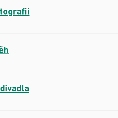
tografii
běh
divadla