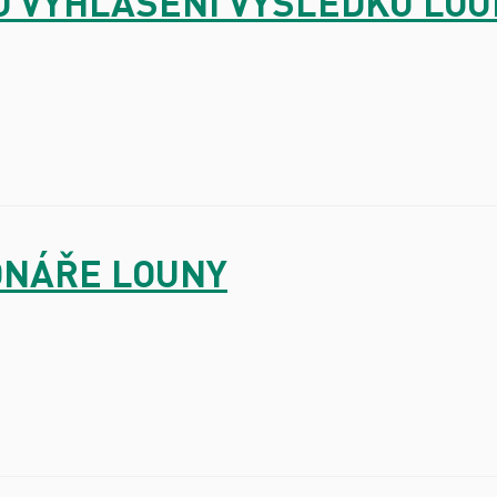
HO VYHLÁŠENÍ VÝSLEDKŮ LO
IONÁŘE LOUNY