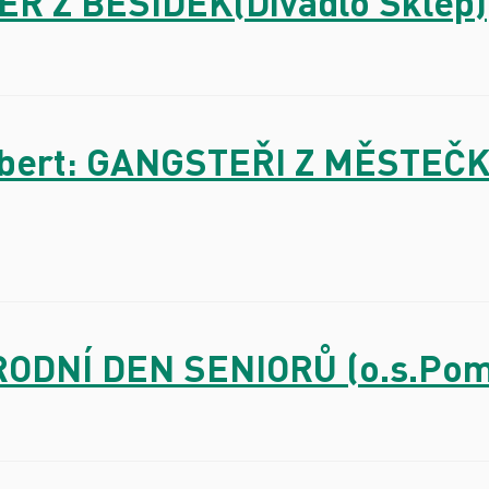
BĚR Z BESÍDEK(Divadlo Sklep)
Ebert: GANGSTEŘI Z MĚSTEČKA
RODNÍ DEN SENIORŮ (o.s.Pomo