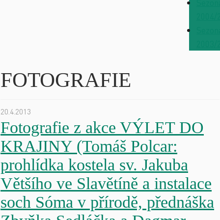
Sezon
2004/
Sezon
2003/
FOTOGRAFIE
20.4.2013
Fotografie z akce VÝLET DO
KRAJINY (Tomáš Polcar:
prohlídka kostela sv. Jakuba
Většího ve Slavětíně a instalace
soch Sóma v přírodě, přednáška