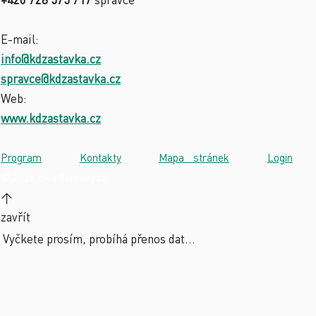
E-mail:
info@kdzastavka.cz
spravce@kdzastavka.cz
Web:
www.kdzastavka.cz
Program
·
Kontakty
·
Mapa stránek
·
Login
·
© 2026 divadlolouny.cz
↑
zavřít
Vyčkete prosím, probíhá přenos dat...