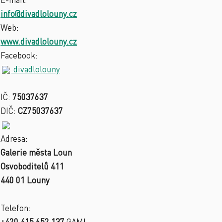
info@divadlolouny.cz
Web:
www.divadlolouny.cz
Facebook:
divadlolouny
IČ:
75037637
DIČ:
CZ75037637
Adresa:
Galerie města Loun
Osvoboditelů 411
440 01 Louny
Telefon:
+420 415 652 137
GAML