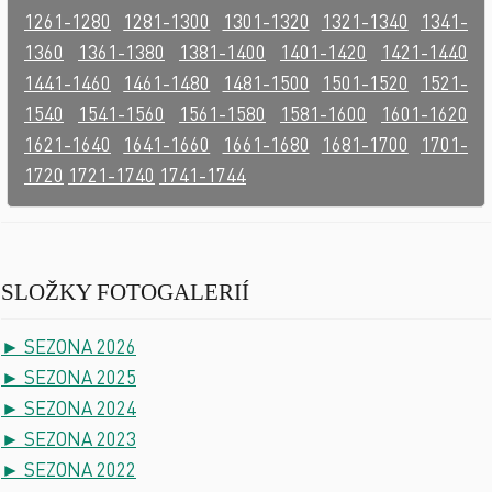
1261-1280
1281-1300
1301-1320
1321-1340
1341-
1360
1361-1380
1381-1400
1401-1420
1421-1440
1441-1460
1461-1480
1481-1500
1501-1520
1521-
1540
1541-1560
1561-1580
1581-1600
1601-1620
1621-1640
1641-1660
1661-1680
1681-1700
1701-
1720
1721-1740
1741-1744
SLOŽKY FOTOGALERIÍ
► SEZONA 2026
► SEZONA 2025
► SEZONA 2024
► SEZONA 2023
► SEZONA 2022