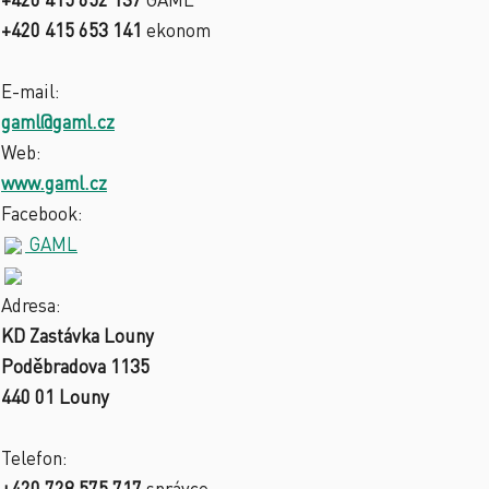
+420 415 653 141
ekonom
E-mail:
gaml@gaml.cz
Web:
www.gaml.cz
Facebook:
GAML
Adresa:
KD Zastávka Louny
Poděbradova 1135
440 01 Louny
Telefon:
+420 728 575 717
správce