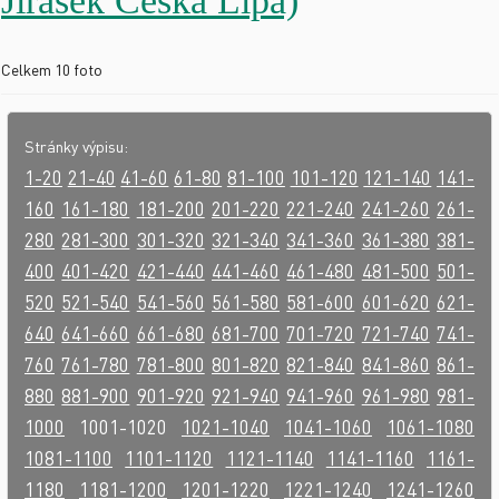
Jirásek Česká Lípa)
Celkem 10 foto
Stránky výpisu:
1-20
21-40
41-60
61-80
81-100
101-120
121-140
141-
160
161-180
181-200
201-220
221-240
241-260
261-
280
281-300
301-320
321-340
341-360
361-380
381-
400
401-420
421-440
441-460
461-480
481-500
501-
520
521-540
541-560
561-580
581-600
601-620
621-
640
641-660
661-680
681-700
701-720
721-740
741-
760
761-780
781-800
801-820
821-840
841-860
861-
880
881-900
901-920
921-940
941-960
961-980
981-
1000
1001-1020
1021-1040
1041-1060
1061-1080
1081-1100
1101-1120
1121-1140
1141-1160
1161-
1180
1181-1200
1201-1220
1221-1240
1241-1260