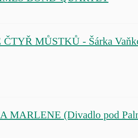
NÉ ČTYŘ MŮSTKŮ - Šárka Vaňko
TH A MARLENE (Divadlo pod Pa