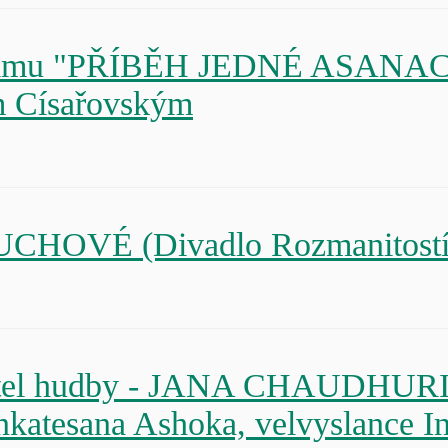
 filmu "PŘÍBĚH JEDNÉ ASANACE"
em Císařovským
DUCHOVÉ (Divadlo Rozmanitostí
řátel hudby - JANA CHAUDHURI 
nkatesana Ashoka, velvyslance In