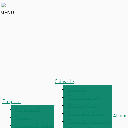
MENU
O divadle
Aktuality
Tiskové zprávy
Program
Podporují nás
Program VD
Jaroslav Vrchlický
Abonm
Výstavy
Technické parametry
Lounské divadlení