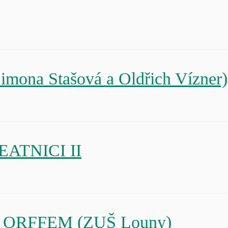
imona Stašová a Oldřich Vízner)
BEATNICI II
E S ORFFEM (ZUŠ Louny)