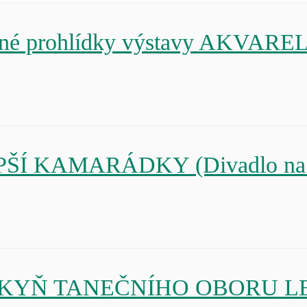
vané prohlídky výstavy AKVA
LEPŠÍ KAMARÁDKY (Divadlo na F
 ŽÁKYŇ TANEČNÍHO OBORU L