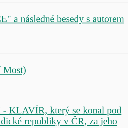
 a následné besedy s autorem
 Most)
- KLAVÍR, který se konal pod
dické republiky v ČR, za jeho