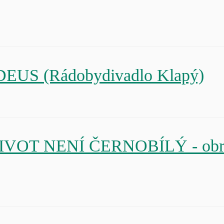
ADEUS (Rádobydivadlo Klapý)
y ŽIVOT NENÍ ČERNOBÍLÝ - obraz