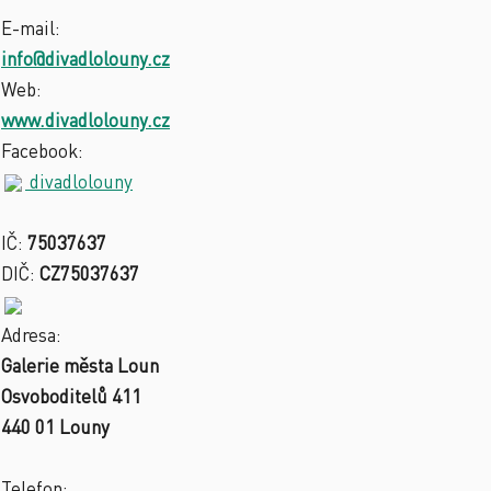
E-mail:
info@divadlolouny.cz
Web:
www.divadlolouny.cz
Facebook:
divadlolouny
IČ:
75037637
DIČ:
CZ75037637
Adresa:
Galerie města Loun
Osvoboditelů 411
440 01 Louny
Telefon: