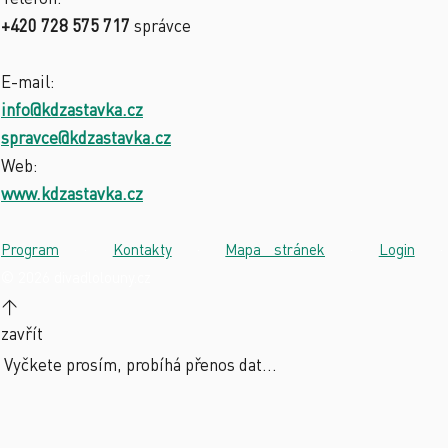
+420 728 575 717
správce
E-mail:
info@kdzastavka.cz
spravce@kdzastavka.cz
Web:
www.kdzastavka.cz
Program
·
Kontakty
·
Mapa stránek
·
Login
·
© 2026 divadlolouny.cz
↑
zavřít
Vyčkete prosím, probíhá přenos dat...