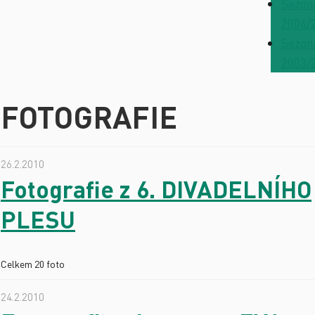
Sezon
2004/
Sezon
2003/
FOTOGRAFIE
26.2.2010
Fotografie z 6. DIVADELNÍHO
PLESU
Celkem 20 foto
24.2.2010