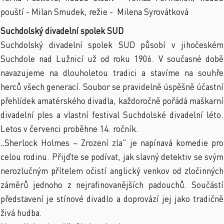
pouští - Milan Smudek, režie - Milena Syrovátková
Suchdolský divadelní spolek SUD
Suchdolský divadelní spolek SUD působí v jihočeském
Suchdole nad Lužnicí už od roku 1906. V současné době
navazujeme na dlouholetou tradici a stavíme na souhře
herců všech generací. Soubor se pravidelně úspěšně účastní
přehlídek amatérského divadla, každoročně pořádá maškarní
divadelní ples a vlastní festival Suchdolské divadelní léto.
Letos v červenci proběhne 14. ročník.
„Sherlock Holmes – Zrození zla" je napínavá komedie pro
celou rodinu. Přijďte se podívat, jak slavný detektiv se svým
nerozlučným přítelem očistí anglický venkov od zločinných
záměrů jednoho z nejrafinovanějších padouchů. Součástí
představení je stínové divadlo a doprovází jej jako tradičně
živá hudba.