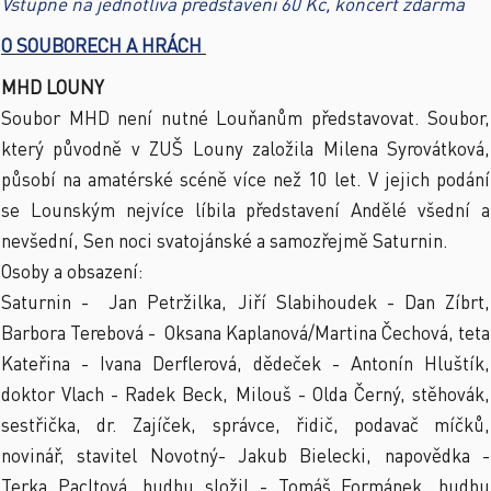
Vstupné na jednotlivá představení 60 Kč, koncert zdarma
O SOUBORECH A HRÁCH
MHD LOUNY
Soubor MHD není nutné Louňanům představovat. Soubor,
který původně v ZUŠ Louny založila Milena Syrovátková,
působí na amatérské scéně více než 10 let. V jejich podání
se Lounským nejvíce líbila představení Andělé všední a
nevšední, Sen noci svatojánské a samozřejmě Saturnin.
Osoby a obsazení:
Saturnin - Jan Petržilka, Jiří Slabihoudek - Dan Zíbrt,
Barbora Terebová - Oksana Kaplanová/Martina Čechová, teta
Kateřina - Ivana Derflerová, dědeček - Antonín Hluštík,
doktor Vlach - Radek Beck, Milouš - Olda Černý, stěhovák,
sestřička, dr. Zajíček, správce, řidič, podavač míčků,
novinář, stavitel Novotný- Jakub Bielecki, napovědka -
Terka Pacltová, hudbu složil - Tomáš Formánek, hudbu