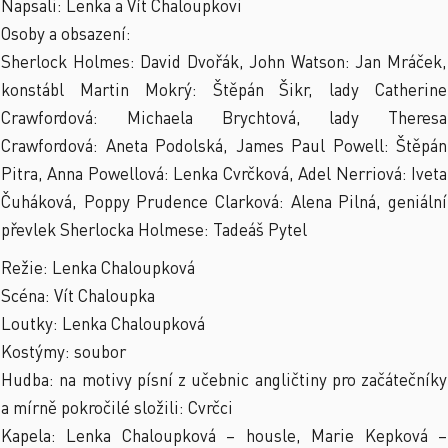
Napsali: Lenka a Vít Chaloupkovi
Osoby a obsazení:
Sherlock Holmes: David Dvořák, John Watson: Jan Mráček,
konstábl Martin Mokrý: Štěpán Šikr, lady Catherine
Crawfordová: Michaela Brychtová, lady Theresa
Crawfordová: Aneta Podolská, James Paul Powell: Štěpán
Pitra, Anna Powellová: Lenka Cvrčková, Adel Nerriová: Iveta
Čuháková, Poppy Prudence Clarková: Alena Pilná, geniální
převlek Sherlocka Holmese: Tadeáš Pytel
Režie: Lenka Chaloupková
Scéna: Vít Chaloupka
Loutky: Lenka Chaloupková
Kostýmy: soubor
Hudba: na motivy písní z učebnic angličtiny pro začátečníky
a mírně pokročilé složili: Cvrčci
Kapela: Lenka Chaloupková – housle, Marie Kepková –