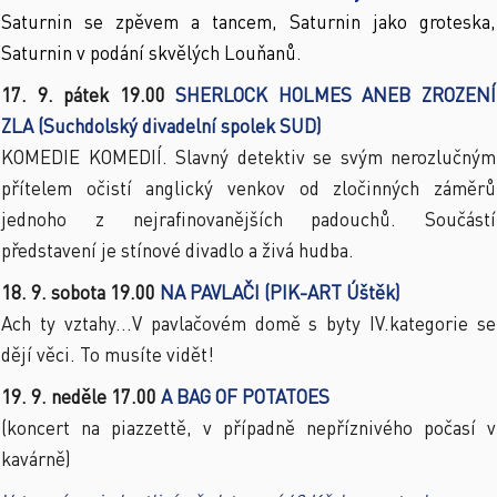
Saturnin se zpěvem a tancem, Saturnin jako groteska,
Saturnin v podání skvělých Louňanů.
17. 9. pátek 19.00
SHERLOCK HOLMES ANEB ZROZENÍ
ZLA
(Suchdolský divadelní spolek SUD)
KOMEDIE KOMEDIÍ. Slavný detektiv se svým nerozlučným
přítelem očistí anglický venkov od zločinných záměrů
jednoho z nejrafinovanějších padouchů. Součástí
představení je stínové divadlo a živá hudba.
18. 9. sobota 19.00
NA PAVLAČI (PIK-ART Úštěk)
Ach ty vztahy...V pavlačovém domě s byty IV.kategorie se
dějí věci. To musíte vidět!
19. 9. neděle 17.00
A BAG OF POTATOES
(koncert na piazzettě, v případně nepříznivého počasí v
kavárně)