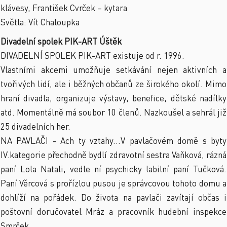
klávesy, František Cvrček – kytara
Světla: Vít Chaloupka
Divadelní spolek PIK-ART Úštěk
DIVADELNÍ SPOLEK PIK-ART existuje od r. 1996.
Vlastními akcemi umožňuje setkávání nejen aktivních a
tvořivých lidí, ale i běžných občanů ze širokého okolí. Mimo
hraní divadla, organizuje výstavy, benefice, dětské nadílky
atd. Momentálně má soubor 10 členů. Nazkoušel a sehrál již
25 divadelních her.
NA PAVLAČI - Ach ty vztahy...V pavlačovém domě s byty
IV.kategorie přechodně bydlí zdravotní sestra Vaňková, rázná
paní Lola Natali, vedle ní psychicky labilní paní Tučková.
Paní Věrcová s prořízlou pusou je správcovou tohoto domu a
dohlíží na pořádek. Do života na pavlači zavítají občas i
poštovní doručovatel Mráz a pracovník hudební inspekce
Smrček.