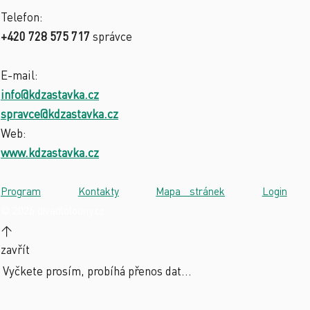
Telefon:
+420 728 575 717
správce
E-mail:
info@kdzastavka.cz
spravce@kdzastavka.cz
Web:
www.kdzastavka.cz
Program
·
Kontakty
·
Mapa stránek
·
Login
·
© 2026 divadlolouny.cz
↑
zavřít
Vyčkete prosím, probíhá přenos dat...