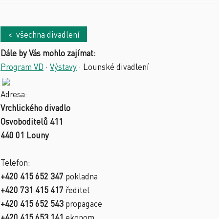
< všechna divadlení
Dále by Vás mohlo zajímat:
Program VD
·
Výstavy
·
Lounské divadlení
Adresa:
Vrchlického divadlo
Osvoboditelů 411
440 01 Louny
Telefon:
+420 415 652 347
pokladna
+420 731 415 417
ředitel
+420 415 652 543
propagace
+420 415 653 141
ekonom