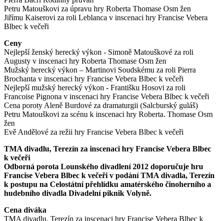
Petru Matouškovi za úpravu hry Roberta Thomase Osm žen
Jiřímu Kaiserovi za roli Leblanca v inscenaci hry Francise Vebera
Blbec k večeři
Ceny
Nejlepší ženský herecký výkon - Simoně Matouškové za roli
Augusty v inscenaci hry Roberta Thomase Osm žen
Mužský herecký výkon – Martinovi Soudskému za roli Pierra
Brochanta v inscenaci hry Francise Vebera Blbec k večeři
Nejlepší mužský herecký výkon - Františku Hosovi za roli
Francoise Pignona v inscenaci hry Francise Vebera Blbec k večeři
Cena poroty Aleně Burdové za dramaturgii (Salcburský guláš)
Petru Matouškovi za scénu k inscenaci hry Roberta. Thomase Osm
žen
Evě Andělové za režii hry Francise Vebera Blbec k večeři
TMA divadlu, Terezín za inscenaci hry Francise Vebera Blbec
k večeři
Odborná porota Lounského divadlení 2012 doporučuje hru
Francise Vebera Blbec k večeři v podání TMA divadla, Terezín
k postupu na Celostátní přehlídku amatérského činoherního a
hudebního divadla Divadelní piknik Volyně.
Cena diváka
TMA divadlu, Terezín za inscenaci hry Francise Vebera Blbec k