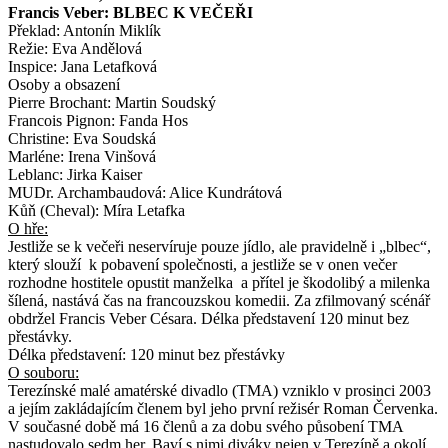
Francis Veber: BLBEC K VEČEŘI
Překlad: Antonín Miklík
Režie: Eva Andělová
Inspice: Jana Letafková
Osoby a obsazení
Pierre Brochant: Martin Soudský
Francois Pignon: Fanda Hos
Christine: Eva Soudská
Marléne: Irena Vinšová
Leblanc: Jirka Kaiser
MUDr. Archambaudová: Alice Kundrátová
Kůň (Cheval): Míra Letafka
O hře:
Jestliže se k večeři neservíruje pouze jídlo, ale pravidelně i „blbec“,
který slouží k pobavení společnosti, a jestliže se v onen večer
rozhodne hostitele opustit manželka a přítel je škodolibý a milenka
šílená, nastává čas na francouzskou komedii. Za zfilmovaný scénář
obdržel Francis Veber Césara. Délka představení 120 minut bez
přestávky.
Délka představení: 120 minut bez přestávky
O souboru:
Terezínské malé amatérské divadlo (TMA) vzniklo v prosinci 2003
a jejím zakládajícím členem byl jeho první režisér Roman Červenka.
V současné době má 16 členů a za dobu svého působení TMA
nastudovalo sedm her. Baví s nimi diváky nejen v Terezíně a okolí,