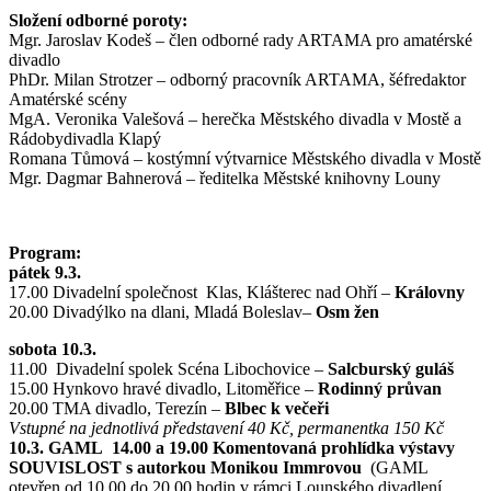
Složení odborné poroty:
Mgr. Jaroslav Kodeš – člen odborné rady ARTAMA pro amatérské
divadlo
PhDr. Milan Strotzer – odborný pracovník ARTAMA, šéfredaktor
Amatérské scény
MgA. Veronika Valešová – herečka Městského divadla v Mostě a
Rádobydivadla Klapý
Romana Tůmová – kostýmní výtvarnice Městského divadla v Mostě
Mgr. Dagmar Bahnerová – ředitelka Městské knihovny Louny
Program:
pátek 9.3.
17.00 Divadelní společnost Klas, Klášterec nad Ohří –
Královny
20.00 Divadýlko na dlani, Mladá Boleslav–
Osm žen
sobota 10.3.
11.00 Divadelní spolek Scéna Libochovice –
Salcburský guláš
15.00 Hynkovo hravé divadlo, Litoměřice –
Rodinný průvan
20.00 TMA divadlo, Terezín –
Blbec k večeři
Vstupné na jednotlivá představení 40 Kč, permanentka 150 Kč
10.3. GAML 14.00 a 19.00 Komentovaná prohlídka výstavy
SOUVISLOST s autorkou Monikou Immrovou
(GAML
otevřen od 10.00 do 20.00 hodin v rámci Lounského divadlení,