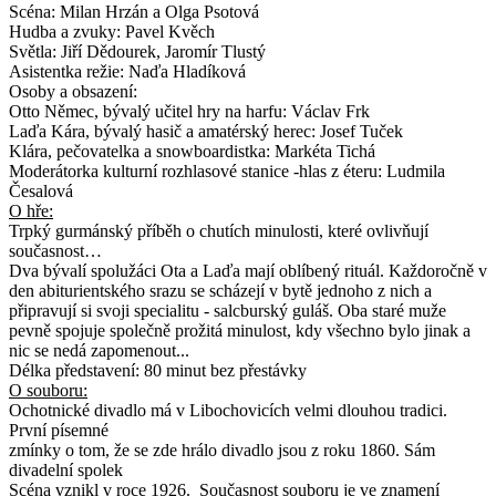
Scéna: Milan Hrzán a Olga Psotová
Hudba a zvuky: Pavel Kvěch
Světla: Jiří Dědourek, Jaromír Tlustý
Asistentka režie: Naďa Hladíková
Osoby a obsazení:
Otto Němec, bývalý učitel hry na harfu: Václav Frk
Laďa Kára, bývalý hasič a amatérský herec: Josef Tuček
Klára, pečovatelka a snowboardistka: Markéta Tichá
Moderátorka kulturní rozhlasové stanice -hlas z éteru: Ludmila
Česalová
O hře:
Trpký gurmánský příběh o chutích minulosti, které ovlivňují
současnost…
Dva bývalí spolužáci Ota a Laďa mají oblíbený rituál. Každoročně v
den abiturientského srazu se scházejí v bytě jednoho z nich a
připravují si svoji specialitu - salcburský guláš. Oba staré muže
pevně spojuje společně prožitá minulost, kdy všechno bylo jinak a
nic se nedá zapomenout...
Délka představení: 80 minut bez přestávky
O souboru:
Ochotnické divadlo má v Libochovicích velmi dlouhou tradici.
První písemné
zmínky o tom, že se zde hrálo divadlo jsou z roku 1860. Sám
divadelní spolek
Scéna vznikl v roce 1926. Současnost souboru je ve znamení