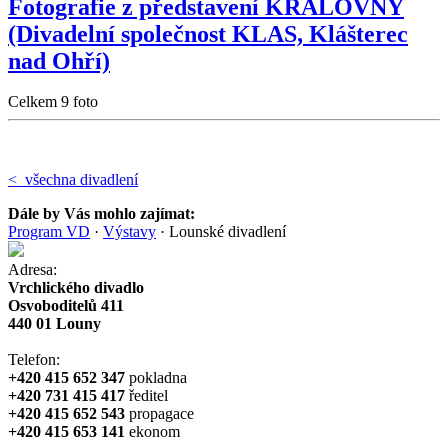
Fotografie z představení KRÁLOVNY
(Divadelní společnost KLAS, Klášterec
nad Ohří)
Celkem 9 foto
< všechna divadlení
Dále by Vás mohlo zajímat:
Program VD
·
Výstavy
·
Lounské divadlení
Adresa:
Vrchlického divadlo
Osvoboditelů 411
440 01 Louny
Telefon:
+420 415 652 347
pokladna
+420 731 415 417
ředitel
+420 415 652 543
propagace
+420 415 653 141
ekonom