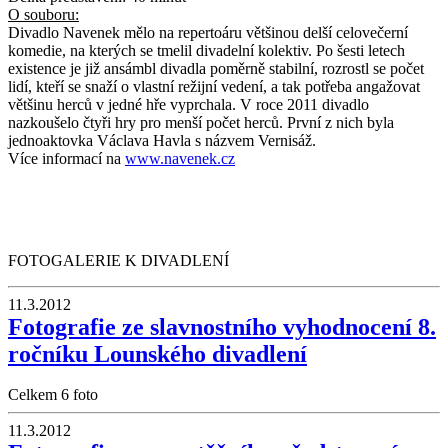
O souboru:
Divadlo Navenek mělo na repertoáru většinou delší celovečerní
komedie, na kterých se tmelil divadelní kolektiv. Po šesti letech
existence je již ansámbl divadla poměrně stabilní, rozrostl se počet
lidí, kteří se snaží o vlastní režijní vedení, a tak potřeba angažovat
většinu herců v jedné hře vyprchala. V roce 2011 divadlo
nazkoušelo čtyři hry pro menší počet herců. První z nich byla
jednoaktovka Václava Havla s názvem Vernisáž.
Více informací na
www.navenek.cz
FOTOGALERIE K DIVADLENÍ
11.3.2012
Fotografie ze slavnostního vyhodnocení 8.
ročníku Lounského divadlení
Celkem 6 foto
11.3.2012