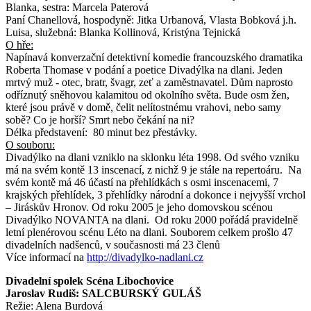
Blanka, sestra: Marcela Paterová
Paní Chanellová, hospodyně: Jitka Urbanová, Vlasta Bobková j.h.
Luisa, služebná: Blanka Kollinová, Kristýna Tejnická
O hře:
Napínavá konverzační detektivní komedie francouzského dramatika
Roberta Thomase v podání a poetice Divadýlka na dlani. Jeden
mrtvý muž - otec, bratr, švagr, zeť a zaměstnavatel. Dům naprosto
odříznutý sněhovou kalamitou od okolního světa. Bude osm žen,
které jsou právě v domě, čelit nelítostnému vrahovi, nebo samy
sobě? Co je horší? Smrt nebo čekání na ni?
Délka představení: 80 minut bez přestávky.
O souboru:
Divadýlko na dlani vzniklo na sklonku léta 1998. Od svého vzniku
má na svém kontě 13 inscenací, z nichž 9 je stále na repertoáru. Na
svém kontě má 46 účastí na přehlídkách s osmi inscenacemi, 7
krajských přehlídek, 3 přehlídky národní a dokonce i nejvyšší vrchol
– Jiráskův Hronov. Od roku 2005 je jeho domovskou scénou
Divadýlko NOVANTA na dlani. Od roku 2000 pořádá pravidelně
letní plenérovou scénu Léto na dlani. Souborem celkem prošlo 47
divadelních nadšenců, v současnosti má 23 členů
Více informací na
http://divadylko-nadlani.cz
Divadelní spolek Scéna Libochovice
Jaroslav Rudiš: SALCBURSKÝ GULÁŠ
Režie: Alena Burdová