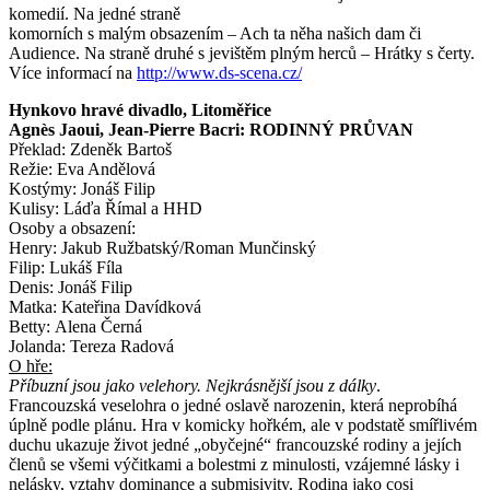
komedií. Na jedné straně
komorních s malým obsazením – Ach ta něha našich dam či
Audience. Na straně druhé s jevištěm plným herců – Hrátky s čerty.
Více informací na
http://www.ds-scena.cz/
Hynkovo hravé divadlo, Litoměřice
Agnès Jaoui, Jean-Pierre Bacri: RODINNÝ PRŮVAN
Překlad: Zdeněk Bartoš
Režie: Eva Andělová
Kostýmy: Jonáš Filip
Kulisy: Láďa Římal a HHD
Osoby a obsazení:
Henry: Jakub Ružbatský/Roman Munčinský
Filip: Lukáš Fíla
Denis: Jonáš Filip
Matka: Kateřina Davídková
Betty: Alena Černá
Jolanda: Tereza Radová
O hře:
Příbuzní jsou jako velehory. Nejkrásnější jsou z dálky
.
Francouzská veselohra o jedné oslavě narozenin, která neprobíhá
úplně podle plánu. Hra v komicky hořkém, ale v podstatě smířlivém
duchu ukazuje život jedné „obyčejné“ francouzské rodiny a jejích
členů se všemi výčitkami a bolestmi z minulosti, vzájemné lásky i
nelásky, vztahy dominance a submisivity. Rodina jako cosi