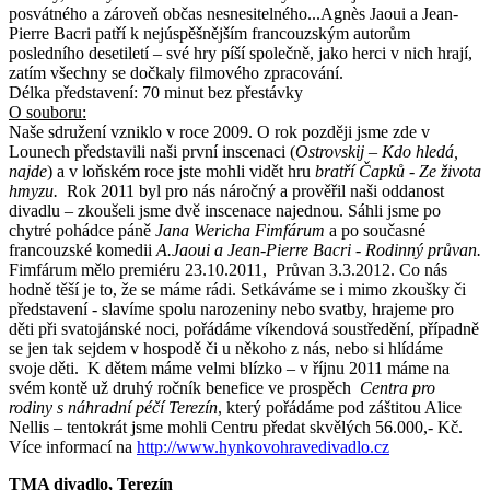
posvátného a zároveň občas nesnesitelného...Agnès Jaoui a Jean-
Pierre Bacri patří k nejúspěšnějším francouzským autorům
posledního desetiletí – své hry píší společně, jako herci v nich hrají,
zatím všechny se dočkaly filmového zpracování.
Délka představení: 70 minut bez přestávky
O souboru:
Naše sdružení vzniklo v roce 2009. O rok později jsme zde v
Lounech představili naši první inscenaci (
Ostrovskij – Kdo hledá,
najde
) a v loňském roce jste mohli vidět hru
bratří Čapků - Ze života
hmyzu.
Rok 2011 byl pro nás náročný a prověřil naši oddanost
divadlu – zkoušeli jsme dvě inscenace najednou. Sáhli jsme po
chytré pohádce páně
Jana Wericha Fimfárum
a po současné
francouzské komedii
A.Jaoui a Jean-Pierre Bacri - Rodinný průvan.
Fimfárum mělo premiéru 23.10.2011, Průvan 3.3.2012. Co nás
hodně těší je to, že se máme rádi. Setkáváme se i mimo zkoušky či
představení - slavíme spolu narozeniny nebo svatby, hrajeme pro
děti při svatojánské noci, pořádáme víkendová soustředění, případně
se jen tak sejdem v hospodě či u někoho z nás, nebo si hlídáme
svoje děti. K dětem máme velmi blízko – v říjnu 2011 máme na
svém kontě už druhý ročník benefice ve prospěch
Centra pro
rodiny s náhradní péčí Terezín
, který pořádáme pod záštitou Alice
Nellis – tentokrát jsme mohli Centru předat skvělých 56.000,- Kč.
Více informací na
http://www.hynkovohravedivadlo.cz
TMA divadlo, Terezín