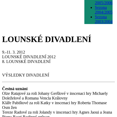
2005/2006
Sezona
2004/2005
Sezona
2003/2004
LOUNSKÉ DIVADLENÍ
9.-11. 3. 2012
LOUNSKÉ DIVADLENÍ 2012
8. LOUNSKÉ DIVADLENÍ
VÝSLEDKY DIVADLENÍ
Čestná uznání
Olze Ratajové za roli Johany Geršlové v inscenaci hry Michaely
Doleželové a Romana Vencla Královny
Kláře Pabištové za roli Katky v inscenaci hry Roberta Thomase
Osm žen
Tereze Radové za roli Jolandy v inscenaci hry Agnes Jaoui a Jeana
Pierra Bacri Rodinný průvan