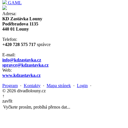
GAML
Adresa:
KD Zastávka Louny
Poděbradova 1135
440 01 Louny
Telefon:
+420 728 575 717
správce
E-mail:
info@kdzastavka.cz
spravce@kdzastavka.cz
Web:
www.kdzastavka.cz
Program
·
Kontakty
·
Mapa stránek
·
Login
·
© 2026 divadlolouny.cz
↑
zavřít
Vyčkete prosím, probíhá přenos dat...