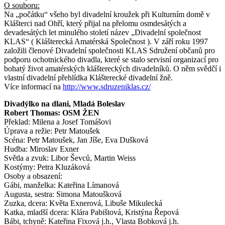
O souboru:
Na „počátku“ všeho byl divadelní kroužek při Kulturním domě v
Klášterci nad Ohří, který přijal na přelomu osmdesátých a
devadesátých let minulého století název „Divadelní společnost
KLAS“ ( Klášterecká Amatérská Společnost ). V září roku 1997
založili členové Divadelní společnosti KLAS Sdružení občanů pro
podporu ochotnického divadla, které se stalo servisní organizací pro
bohatý život amatérských kláštereckých divadelníků. O něm svědčí i
vlastní divadelní přehlídka Klášterecké divadelní žně.
Více informací na
http://www.sdruzeniklas.cz/
Divadýlko na dlani, Mladá Boleslav
Robert Thomas: OSM ŽEN
Překlad: Milena a Josef Tomášovi
Úprava a režie: Petr Matoušek
Scéna: Petr Matoušek, Jan Jíše, Eva Dušková
Hudba: Miroslav Exner
Světla a zvuk: Libor Ševců, Martin Weiss
Kostýmy: Petra Kluzáková
Osoby a obsazení:
Gábi, manželka: Kateřina Límanová
Augusta, sestra: Simona Matoušková
Zuzka, dcera: Květa Exnerová, Libuše Mikulecká
Katka, mladší dcera: Klára Pabištová, Kristýna Řepová
Bábi, tchyně: Kateřina Fixová j.h., Vlasta Bobková j.h.