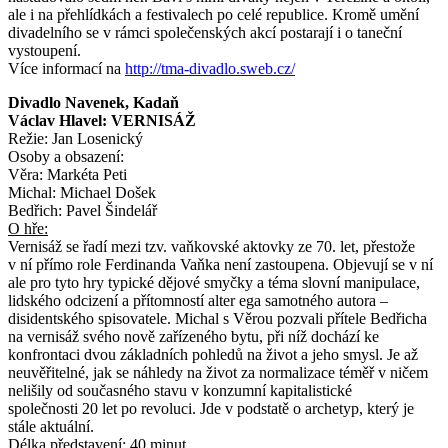
ale i na přehlídkách a festivalech po celé republice. Kromě umění
divadelního se v rámci společenských akcí postarají i o taneční
vystoupení.
Více informací na
http://tma-divadlo.sweb.cz/
Divadlo Navenek, Kadaň
Václav Hlavel: VERNISÁŽ
Režie: Jan Losenický
Osoby a obsazení:
Věra: Markéta Peti
Michal: Michael Došek
Bedřich: Pavel Šindelář
O hře:
Vernisáž se řadí mezi tzv. vaňkovské aktovky ze 70. let, přestože
v ní přímo role Ferdinanda Vaňka není zastoupena. Objevují se v ní
ale pro tyto hry typické dějové smyčky a téma slovní manipulace,
lidského odcizení a přítomností alter ega samotného autora –
disidentského spisovatele. Michal s Věrou pozvali přítele Bedřicha
na vernisáž svého nově zařízeného bytu, při níž dochází ke
konfrontaci dvou základních pohledů na život a jeho smysl. Je až
neuvěřitelné, jak se náhledy na život za normalizace téměř v ničem
nelišily od současného stavu v konzumní kapitalistické
společnosti 20 let po revoluci. Jde v podstatě o archetyp, který je
stále aktuální.
Délka představení: 40 minut