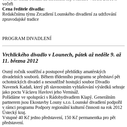
večeři
Cena ředitele divadla:
Redakčnímu týmu Zrcadlení Lounského divadlení za udržování
zpravodajské tradice
PROGRAM DIVADLENÍ
Vrchlického divadlo v Lounech, pátek až neděle 9. až
11. března 2012
Osmý ročník soutěžní a postupové přehlídky amatérských
divadelních souborů. Během třídenního programu se představí pět
ochotnických divadel a nesoutěžně hostující soubor Divadlo
Navenek Kadaň, který při slavnostním vyhlašování výsledků sehraje
jako poctu Václavu Havlovi jeho Vernisáž.
Pořádáme ve spolupráci s Rádobydivadlem Klapý. Generálním
partnerem jsou Ekostavby Louny s.r.o. Lounské divadlení podpořil
v rámci programu Podpory regionální kulturní činnosti na rok 2012
Ústecký kraj.
Vstupné 40 Kč jedno představení, 150 Kč permanentka pro pět
představení.