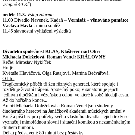
vstupné 40 Kč
)
neděle 11.3.
Vstup zdarma
11.00 Divadlo Navenek, Kadaň –
Vernisáž
–
věnováno památce
Václava Havla
- mimo soutěž
11.45 slavnostní vyhlášení výsledků
Divadelní společnost KLAS, Klášterec nad Ohří
Michaela Doleželová, Roman Vencl: KRÁLOVNY
Režie: Miroslav Nyklíček
Hrají:
Květuše Hlaváčová, Olga Ratajová, Martina Bečvářová.
O hře:
Tragikomický příběh tří žen různých generací, které spojuje i
rozděluje životní trápení. Společný pokoj v sanatoriu je jejich
jediným útočištěm i vězeňskou celou, ve které k sobě hledají cestu.
Až do hořkého konce...
Autoři Michaela Doleželová a Roman Vencl jsou studenty
činoherního herectví na Janáčkově akademii múzických umění v
Brně a píší hry pro potřeby svého vlastního divadla. Jejich texty se
vyznačují mimořádnou slovní i situační komikou s nezaměnitelným
druhem humoru.
Délka představení: 80 minut bez přestávky