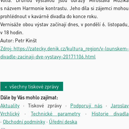
Volfa. Druhou výstavou jsou obrazy Miroslava Mužíka
s názvem Harmonie kontrastu. Jeho díla si zájemci mohou
prohlédnout v kavárně divadla do konce roku.
Vernisáže obou výstav začínají dnes, v pondělí 6. listopadu,
v 18 hodin.
Autor: Petr Kinšt
Zdroj: https://zatecky.denik.cz/kultura_region/v-lounskem-
divadle-zacinaji-dve-vystavy-20171106.html
< všechny tiskové zprávy
Dále by Vás mohlo zajímat:
Aktuality
·
Tiskové zprávy
·
Podporují nás
·
Jaroslav
Vrchlický
·
Technické parametry
·
Historie divadla
·
Obchodní podmínky
·
Úřední deska