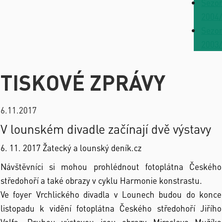
Sezo
2004
Sezo
2003
TISKOVÉ ZPRÁVY
6.11.2017
V lounském divadle začínají dvě výstavy
6. 11. 2017 Žatecký a lounský deník.cz
Návštěvníci si mohou prohlédnout fotoplátna Českého
středohoří a také obrazy v cyklu Harmonie konstrastu.
Ve foyer Vrchlického divadla v Lounech budou do konce
listopadu k vidění fotoplátna Českého středohoří Jiřího