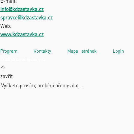
E-mail:
info@kdzastavka.cz
spravce@kdzastavka.cz
Web:
www.kdzastavka.cz
Program
·
Kontakty
·
Mapa stránek
·
Login
·
© 2026 divadlolouny.cz
↑
zavřít
Vyčkete prosím, probíhá přenos dat...