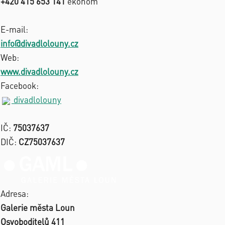
+420 415 653 141
ekonom
E-mail:
info@divadlolouny.cz
Web:
www.divadlolouny.cz
Facebook:
divadlolouny
IČ:
75037637
DIČ:
CZ75037637
Adresa:
Galerie města Loun
Osvoboditelů 411