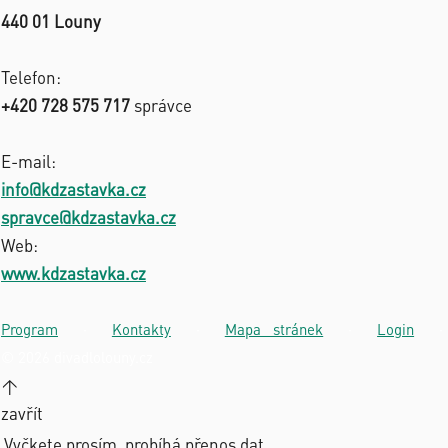
440 01 Louny
Telefon:
+420 728 575 717
správce
E-mail:
info@kdzastavka.cz
spravce@kdzastavka.cz
Web:
www.kdzastavka.cz
Program
·
Kontakty
·
Mapa stránek
·
Login
·
© 2026 divadlolouny.cz
↑
zavřít
Vyčkete prosím, probíhá přenos dat...