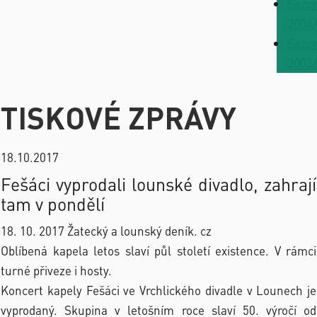
Sezo
2004
Sezo
2003
TISKOVÉ ZPRÁVY
18.10.2017
Fešáci vyprodali lounské divadlo, zahrají
tam v pondělí
18. 10. 2017 Žatecký a lounský deník. cz
Oblíbená kapela letos slaví půl století existence. V rámci
turné přiveze i hosty.
Koncert kapely Fešáci ve Vrchlického divadle v Lounech je
vyprodaný. Skupina v letošním roce slaví 50. výročí od