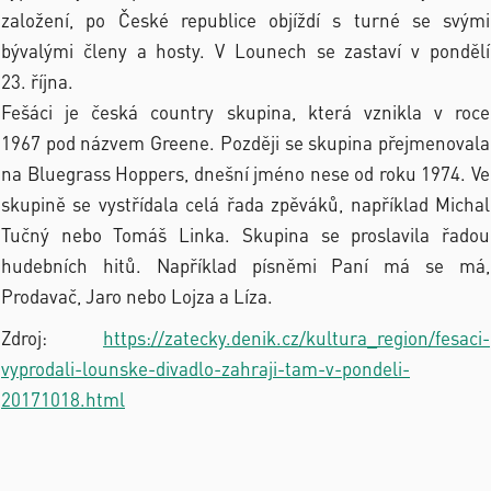
založení, po České republice objíždí s turné se svými
bývalými členy a hosty. V Lounech se zastaví v pondělí
23. října.
Fešáci je česká country skupina, která vznikla v roce
1967 pod názvem Greene. Později se skupina přejmenovala
na Bluegrass Hoppers, dnešní jméno nese od roku 1974. Ve
skupině se vystřídala celá řada zpěváků, například Michal
Tučný nebo Tomáš Linka. Skupina se proslavila řadou
hudebních hitů. Například písněmi Paní má se má,
Prodavač, Jaro nebo Lojza a Líza.
Zdroj:
https://zatecky.denik.cz/kultura_region/fesaci-
vyprodali-lounske-divadlo-zahraji-tam-v-pondeli-
20171018.html