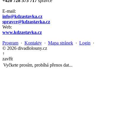
+420 728 575 717
správce
E-mail:
info@kdzastavka.cz
spravce@kdzastavka.cz
Web:
www.kdzastavka.cz
Program
·
Kontakty
·
Mapa stránek
·
Login
·
© 2026 divadlolouny.cz
↑
zavřít
Vyčkete prosím, probíhá přenos dat...