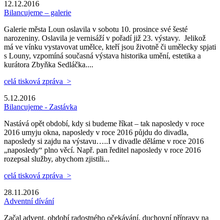
12.12.2016
Bilancujeme – galerie
Galerie města Loun oslavila v sobotu 10. prosince své šesté
narozeniny. Oslavila je vernisáží v pořadí již 23. výstavy. Jelikož
má ve vínku vystavovat umělce, kteří jsou životně či umělecky spjati
s Louny, vzpomíná současná výstava historika umění, estetika a
kurátora Zbyňka Sedláčka....
celá tisková zpráva >
5.12.2016
Bilancujeme - Zastávka
Nastává opět období, kdy si budeme říkat – tak naposledy v roce
2016 umyju okna, naposledy v roce 2016 půjdu do divadla,
naposledy si zajdu na výstavu…..I v divadle děláme v roce 2016
„naposledy“ plno věcí. Např. pan ředitel naposledy v roce 2016
rozepsal služby, abychom zjistili...
celá tisková zpráva >
28.11.2016
Adventní dívání
Začal advent, období radostného očekávání, duchovní přípravy na