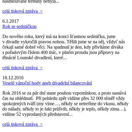
nasmlouvané termíny nebyla...
celá tisková zpráva >
6.1.2017
Rok se sedmičkou
Do nového roku, který má na konci šťastnou sedmičku, jsme
v divadle vykročili pravou nohou. Těšili jsme se na něj, vždyť nás
čekají samé dobré věci. Na spadnutí je den, kdy přivítáme diváka
s pořadovým číslem 400 tisíc, v plném proudu jsou přípravy na
třinácté Lounské divadlení, které...
celá tisková zpráva >
18.12.2016
Veselé vánoční hody aneb divadelní bilancování
Rok 2016 se za pár dní stane pouhou vzpomínkou, a proto nastává
čas na ohlédnutí. Při pohledu zpět vidíme přes 32 000 téměř vždy
spokojených tváří (my víme…, někdy se netrefíme do vkusu, někdy
do nálady, někdy to je fakt průšvih, někdy je teplo, někdy zima…),
vidíme 52 vyprodaných představení...
celá tisková zpráva >