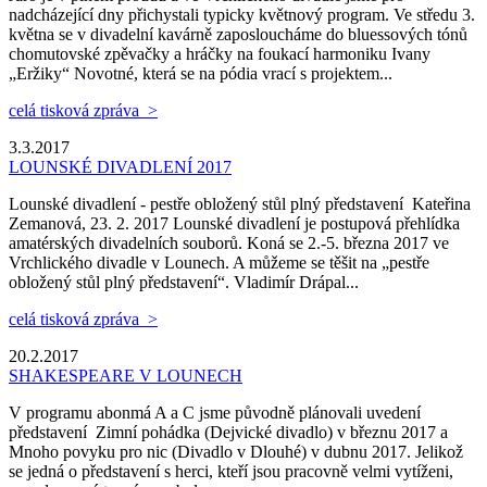
nadcházející dny přichystali typicky květnový program. Ve středu 3.
května se v divadelní kavárně zaposloucháme do bluessových tónů
chomutovské zpěvačky a hráčky na foukací harmoniku Ivany
„Eržiky“ Novotné, která se na pódia vrací s projektem...
celá tisková zpráva >
3.3.2017
LOUNSKÉ DIVADLENÍ 2017
Lounské divadlení - pestře obložený stůl plný představení Kateřina
Zemanová, 23. 2. 2017 Lounské divadlení je postupová přehlídka
amatérských divadelních souborů. Koná se 2.-5. března 2017 ve
Vrchlického divadle v Lounech. A můžeme se těšit na „pestře
obložený stůl plný představení“. Vladimír Drápal...
celá tisková zpráva >
20.2.2017
SHAKESPEARE V LOUNECH
V programu abonmá A a C jsme původně plánovali uvedení
představení Zimní pohádka (Dejvické divadlo) v březnu 2017 a
Mnoho povyku pro nic (Divadlo v Dlouhé) v dubnu 2017. Jelikož
se jedná o představení s herci, kteří jsou pracovně velmi vytíženi,