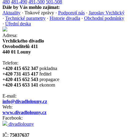
480
481-490
491-500
501-508
Dále by Vás mohlo zajímat:
Aktuality
·
Tiskové zprávy
·
Podporují nás
·
Jaroslav Vrchlický
·
Technické parametry
·
Historie divadla
·
Obchodní podmínky
·
Úřední deska
Adresa:
Vrchlického divadlo
Osvoboditelů 411
440 01 Louny
Telefon:
+420 415 652 347
pokladna
+420 731 415 417
ředitel
+420 415 652 543
propagace
+420 415 653 141
ekonom
E-mail:
info@divadlolouny.cz
Web:
www.divadlolouny.cz
Facebook:
divadlolouny
IČ:
75037637