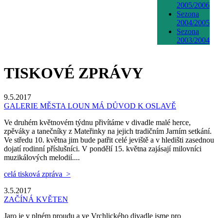
2005/2006
Sezona
2004/2005
Sezona
2003/2004
TISKOVÉ ZPRÁVY
9.5.2017
GALERIE MĚSTA LOUN MÁ DŮVOD K OSLAVĚ
Ve druhém květnovém týdnu přivítáme v divadle malé herce,
zpěváky a tanečníky z Mateřinky na jejich tradičním Jarním setkání.
Ve středu 10. května jim bude patřit celé jeviště a v hledišti zasednou
dojatí rodinní příslušníci. V pondělí 15. května zajásají milovníci
muzikálových melodií....
celá tisková zpráva >
3.5.2017
ZAČÍNÁ KVĚTEN
Jaro je v plném proudu a ve Vrchlického divadle jsme pro