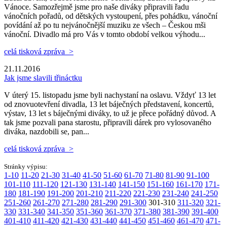
Vánoce. Samozřejmě jsme pro naše diváky připravili řadu
vánočních pořadů, od dětských vystoupení, přes pohádku, vánoční
povídání až po tu nejvánočnější muziku ze všech – Českou mši
vánoční. Divadlo má pro Vás v tomto období velkou výhodu...
celá tisková zpráva >
21.11.2016
Jak jsme slavili třináctku
V úterý 15. listopadu jsme byli nachystaní na oslavu. Vždyť 13 let
od znovuotevření divadla, 13 let báječných představení, koncertů,
výstav, 13 let s báječnými diváky, to už je přece pořádný důvod. A
tak jsme pozvali pana starostu, připravili dárek pro vylosovaného
diváka, nazdobili se, pan...
celá tisková zpráva >
Stránky výpisu:
1-10
11-20
21-30
31-40
41-50
51-60
61-70
71-80
81-90
91-100
101-110
111-120
121-130
131-140
141-150
151-160
161-170
171-
180
181-190
191-200
201-210
211-220
221-230
231-240
241-250
251-260
261-270
271-280
281-290
291-300
301-310
311-320
321-
330
331-340
341-350
351-360
361-370
371-380
381-390
391-400
401-410
411-420
421-430
431-440
441-450
451-460
461-470
471-