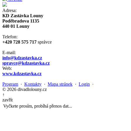
Adresa:
KD Zastávka Louny
Poděbradova 1135
440 01 Louny
Telefon:
+420 728 575 717
správce
E-mail:
info@kdzastavka.cz
spravce@kdzastavka.cz
Web:
www.kdzastavka.cz
Program
·
Kontakty
·
Mapa stránek
·
Login
·
© 2026 divadlolouny.cz
↑
zavřít
Vyčkete prosím, probíhá přenos dat...