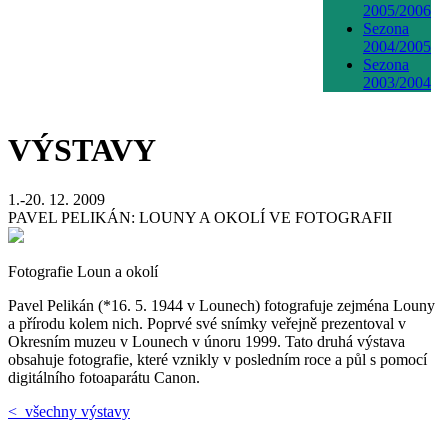
2005/2006
Sezona
2004/2005
Sezona
2003/2004
VÝSTAVY
1.-20. 12. 2009
PAVEL PELIKÁN: LOUNY A OKOLÍ VE FOTOGRAFII
Fotografie Loun a okolí
Pavel Pelikán (*16. 5. 1944 v Lounech) fotografuje zejména Louny
a přírodu kolem nich. Poprvé své snímky veřejně prezentoval v
Okresním muzeu v Lounech v únoru 1999. Tato druhá výstava
obsahuje fotografie, které vznikly v posledním roce a půl s pomocí
digitálního fotoaparátu Canon.
< všechny výstavy