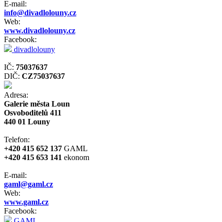
E-mail:
info@divadlolouny.cz
Web:
www.divadlolouny.cz
Facebook:
divadlolouny
IČ:
75037637
DIČ:
CZ75037637
Adresa:
Galerie města Loun
Osvoboditelů 411
440 01 Louny
Telefon:
+420 415 652 137
GAML
+420 415 653 141
ekonom
E-mail:
gaml@gaml.cz
Web:
www.gaml.cz
Facebook:
GAML